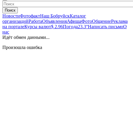
Поиск
Новости
Фотофакт
Наш Бобруйск
Каталог
организаций
Работа
Объявления
Афиша
Фото
Общение
Реклама
на портале
Курсы валют
$ 2.96
Погода
23.3°
Написать письмо
О
нас
Идёт обмен данными...
Произошла ошибка