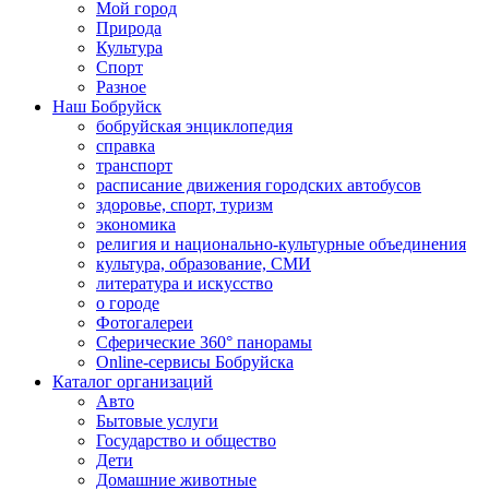
Мой город
Природа
Культура
Спорт
Разное
Наш Бобруйск
бобруйская энциклопедия
справка
транспорт
расписание движения городских автобусов
здоровье, спорт, туризм
экономика
религия и национально-культурные объединения
культура, образование, СМИ
литература и искусство
о городе
Фотогалереи
Сферические 360° панорамы
Online-сервисы Бобруйска
Каталог организаций
Авто
Бытовые услуги
Государство и общество
Дети
Домашние животные