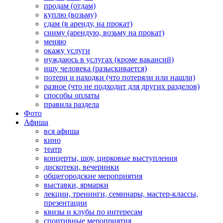
продам (отдам)
куплю (возьму)
сдам (в аренду, на прокат)
сниму (арендую, возьму на прокат)
меняю
окажу услуги
нуждаюсь в услугах (кроме вакансий)
ищу человека (разыскивается)
потери и находки (что потеряли или нашли)
разное (что не подходит для других разделов)
способы оплаты
правила раздела
Фото
Афиша
вся афиша
кино
театр
концерты, шоу, цирковые выступления
дискотеки, вечеринки
общегородские мероприятия
выставки, ярмарки
лекции, тренинги, семинары, мастер-классы,
презентации
квизы и клубы по интересам
спортивные мероприятия