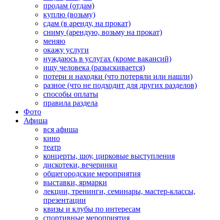
продам (отдам)
куплю (возьму)
сдам (в аренду, на прокат)
сниму (арендую, возьму на прокат)
меняю
окажу услуги
нуждаюсь в услугах (кроме вакансий)
ищу человека (разыскивается)
потери и находки (что потеряли или нашли)
разное (что не подходит для других разделов)
способы оплаты
правила раздела
Фото
Афиша
вся афиша
кино
театр
концерты, шоу, цирковые выступления
дискотеки, вечеринки
общегородские мероприятия
выставки, ярмарки
лекции, тренинги, семинары, мастер-классы,
презентации
квизы и клубы по интересам
спортивные мероприятия