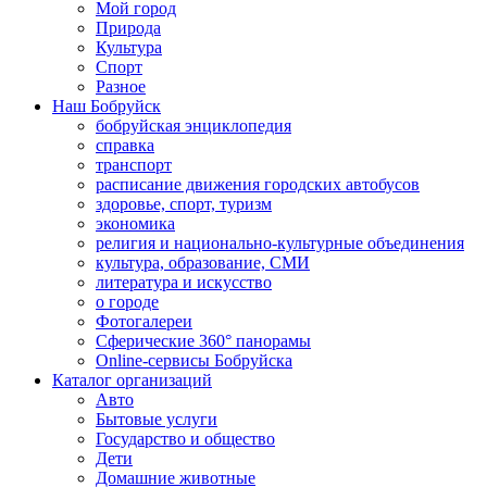
Мой город
Природа
Культура
Спорт
Разное
Наш Бобруйск
бобруйская энциклопедия
справка
транспорт
расписание движения городских автобусов
здоровье, спорт, туризм
экономика
религия и национально-культурные объединения
культура, образование, СМИ
литература и искусство
о городе
Фотогалереи
Сферические 360° панорамы
Online-сервисы Бобруйска
Каталог организаций
Авто
Бытовые услуги
Государство и общество
Дети
Домашние животные