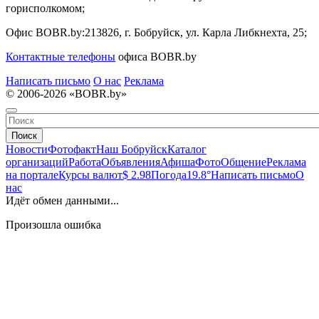
горисполкомом;
Офис BOBR.by:
213826, г. Бобруйск, ул. Карла Либкнехта, 25;
Контактные телефоны
офиса BOBR.by
Написать письмо
О нас
Реклама
© 2006-2026 «BOBR.by»
Поиск
Новости
Фотофакт
Наш Бобруйск
Каталог
организаций
Работа
Объявления
Афиша
Фото
Общение
Реклама
на портале
Курсы валют
$ 2.98
Погода
19.8°
Написать письмо
О
нас
Идёт обмен данными...
Произошла ошибка