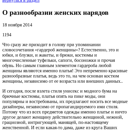
вернуться в раздел
О разнообразии женских нарядов
18 ноября 2014
1194
Что сразу же приходит в голову при упоминании
словосочетания «гардероб женщины»? Естественно, это и
юбки, и блузки, и жакеты, и брюки, костюмы и
многочисленные туфельки, сапоги, босоножки и прочая
обувь. Но самым главным элементом гардероба любой
женщины являются именно платья! Это непременно красивые
разнообразные платья, ведь это то, на чем основан костюм
женщины, независимо от ее возраста или внешних данных..
И сегодня, после взлета стиля унисекс и модного бума на
брючные костюмы, платья опять на пике моды, они
популярны и востребованы, их предлагают носить все модные
дизайнеры, независимо от пропагандируемого ими стиля.
Потому что из всех предметов одежды именно платье и ничто
другое делают женщину действительно женщиной, нежной,
грациозной, интригующей, манящей, по-настоящему
женственной. И если какая-то дама, даже из круга Ваших