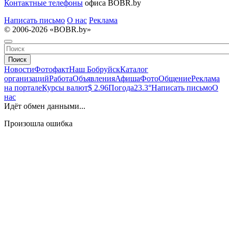
Контактные телефоны
офиса BOBR.by
Написать письмо
О нас
Реклама
© 2006-2026 «BOBR.by»
Поиск
Новости
Фотофакт
Наш Бобруйск
Каталог
организаций
Работа
Объявления
Афиша
Фото
Общение
Реклама
на портале
Курсы валют
$ 2.96
Погода
23.3°
Написать письмо
О
нас
Идёт обмен данными...
Произошла ошибка