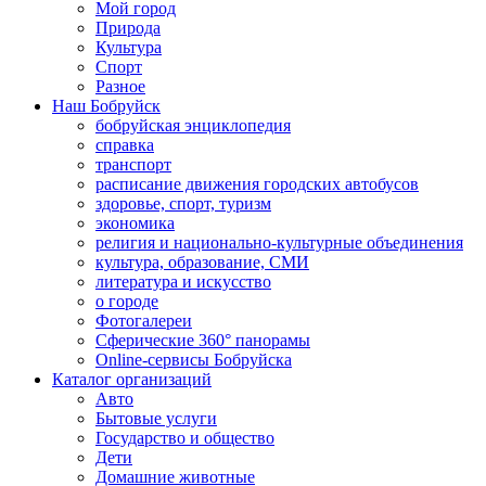
Мой город
Природа
Культура
Спорт
Разное
Наш Бобруйск
бобруйская энциклопедия
справка
транспорт
расписание движения городских автобусов
здоровье, спорт, туризм
экономика
религия и национально-культурные объединения
культура, образование, СМИ
литература и искусство
о городе
Фотогалереи
Сферические 360° панорамы
Online-сервисы Бобруйска
Каталог организаций
Авто
Бытовые услуги
Государство и общество
Дети
Домашние животные