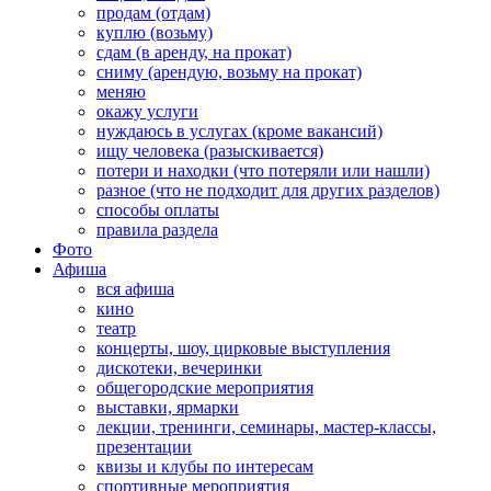
продам (отдам)
куплю (возьму)
сдам (в аренду, на прокат)
сниму (арендую, возьму на прокат)
меняю
окажу услуги
нуждаюсь в услугах (кроме вакансий)
ищу человека (разыскивается)
потери и находки (что потеряли или нашли)
разное (что не подходит для других разделов)
способы оплаты
правила раздела
Фото
Афиша
вся афиша
кино
театр
концерты, шоу, цирковые выступления
дискотеки, вечеринки
общегородские мероприятия
выставки, ярмарки
лекции, тренинги, семинары, мастер-классы,
презентации
квизы и клубы по интересам
спортивные мероприятия