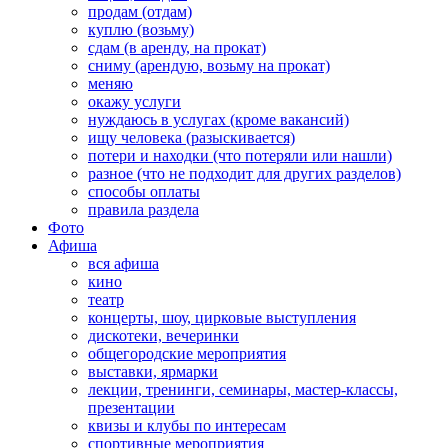
продам (отдам)
куплю (возьму)
сдам (в аренду, на прокат)
сниму (арендую, возьму на прокат)
меняю
окажу услуги
нуждаюсь в услугах (кроме вакансий)
ищу человека (разыскивается)
потери и находки (что потеряли или нашли)
разное (что не подходит для других разделов)
способы оплаты
правила раздела
Фото
Афиша
вся афиша
кино
театр
концерты, шоу, цирковые выступления
дискотеки, вечеринки
общегородские мероприятия
выставки, ярмарки
лекции, тренинги, семинары, мастер-классы,
презентации
квизы и клубы по интересам
спортивные мероприятия