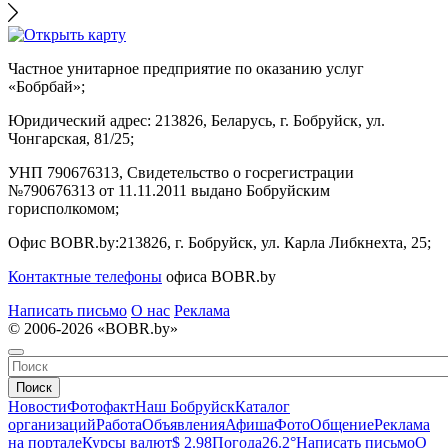
Частное унитарное предприятие по оказанию услуг
«Бобрбай»;
Юридический адрес:
213826, Беларусь, г. Бобруйск, ул.
Чонгарская, 81/25;
УНП 790676313, Свидетельство о госрегистрации
№790676313 от 11.11.2011 выдано Бобруйским
горисполкомом;
Офис BOBR.by:
213826, г. Бобруйск, ул. Карла Либкнехта, 25;
Контактные телефоны
офиса BOBR.by
Написать письмо
О нас
Реклама
© 2006-2026 «BOBR.by»
Поиск
Новости
Фотофакт
Наш Бобруйск
Каталог
организаций
Работа
Объявления
Афиша
Фото
Общение
Реклама
на портале
Курсы валют
$ 2.98
Погода
26.2°
Написать письмо
О