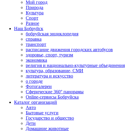
Мой город
Природа
Культура
Спорт
Разное
Наш Бобруйск
бобруйская энциклопедия
справка
транспорт
расписание движения городских автобусов
здоровье, спорт, туризм
экономика
религия и национально-культурные объединения
культура, образование, СМИ
литература и искусство
о городе
Фотогалереи
Сферические 360° панорамы
Online-сервисы Бобруйска
Каталог организаций
Авто
Бытовые услуги
Государство и общество
Дети
Домашние животные