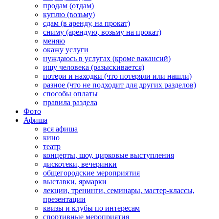
продам (отдам)
куплю (возьму)
сдам (в аренду, на прокат)
сниму (арендую, возьму на прокат)
меняю
окажу услуги
нуждаюсь в услугах (кроме вакансий)
ищу человека (разыскивается)
потери и находки (что потеряли или нашли)
разное (что не подходит для других разделов)
способы оплаты
правила раздела
Фото
Афиша
вся афиша
кино
театр
концерты, шоу, цирковые выступления
дискотеки, вечеринки
общегородские мероприятия
выставки, ярмарки
лекции, тренинги, семинары, мастер-классы,
презентации
квизы и клубы по интересам
спортивные мероприятия