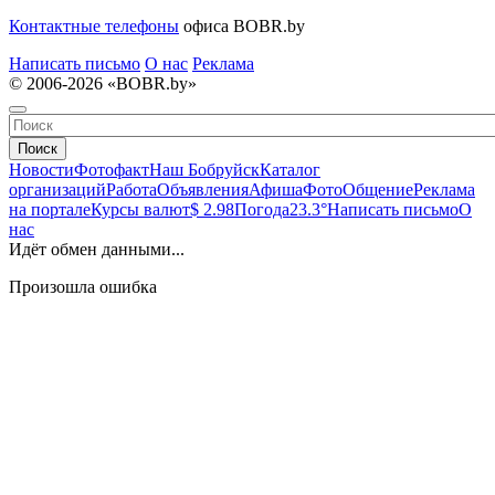
Контактные телефоны
офиса BOBR.by
Написать письмо
О нас
Реклама
© 2006-2026 «BOBR.by»
Поиск
Новости
Фотофакт
Наш Бобруйск
Каталог
организаций
Работа
Объявления
Афиша
Фото
Общение
Реклама
на портале
Курсы валют
$ 2.98
Погода
23.3°
Написать письмо
О
нас
Идёт обмен данными...
Произошла ошибка