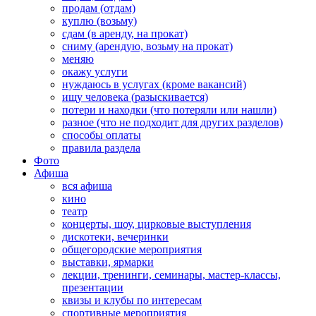
продам (отдам)
куплю (возьму)
сдам (в аренду, на прокат)
сниму (арендую, возьму на прокат)
меняю
окажу услуги
нуждаюсь в услугах (кроме вакансий)
ищу человека (разыскивается)
потери и находки (что потеряли или нашли)
разное (что не подходит для других разделов)
способы оплаты
правила раздела
Фото
Афиша
вся афиша
кино
театр
концерты, шоу, цирковые выступления
дискотеки, вечеринки
общегородские мероприятия
выставки, ярмарки
лекции, тренинги, семинары, мастер-классы,
презентации
квизы и клубы по интересам
спортивные мероприятия