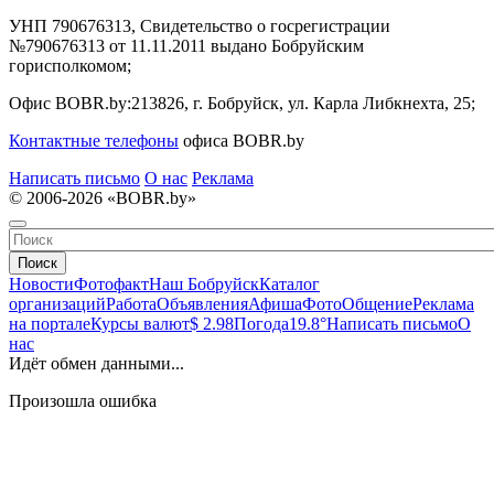
УНП 790676313, Свидетельство о госрегистрации
№790676313 от 11.11.2011 выдано Бобруйским
горисполкомом;
Офис BOBR.by:
213826, г. Бобруйск, ул. Карла Либкнехта, 25;
Контактные телефоны
офиса BOBR.by
Написать письмо
О нас
Реклама
© 2006-2026 «BOBR.by»
Поиск
Новости
Фотофакт
Наш Бобруйск
Каталог
организаций
Работа
Объявления
Афиша
Фото
Общение
Реклама
на портале
Курсы валют
$ 2.98
Погода
19.8°
Написать письмо
О
нас
Идёт обмен данными...
Произошла ошибка