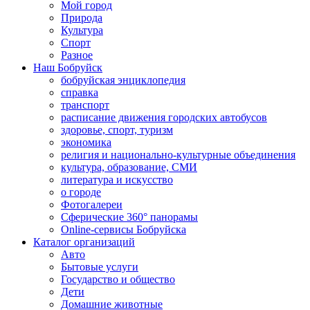
Мой город
Природа
Культура
Спорт
Разное
Наш Бобруйск
бобруйская энциклопедия
справка
транспорт
расписание движения городских автобусов
здоровье, спорт, туризм
экономика
религия и национально-культурные объединения
культура, образование, СМИ
литература и искусство
о городе
Фотогалереи
Сферические 360° панорамы
Online-сервисы Бобруйска
Каталог организаций
Авто
Бытовые услуги
Государство и общество
Дети
Домашние животные