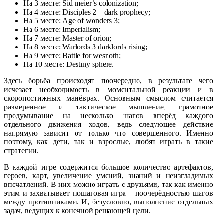
На 3 месте: Sid meier’s colonization;
На 4 месте: Disciples 2 – dark prophecy;
На 5 месте: Age of wonders 3;
На 6 месте: Imperialism;
На 7 месте: Master of orion;
На 8 месте: Warlords 3 darklords rising;
На 9 месте: Battle for wesnoth;
На 10 месте: Destiny sphere.
Здесь борьба происходят поочередно, в результате чего
исчезает необходимость в моментальной реакции и в
скоропостижных манёврах. Основным смыслом считается
размеренное и тактическое мышление, грамотное
продумывание на несколько шагов вперёд каждого
отдельного движения ходов, ведь следующее действие
напрямую зависит от только что совершенного. Именно
поэтому, как дети, так и взрослые, любят играть в такие
стратегии.
В каждой игре содержится большое количество артефактов,
героев, карт, увеличение умений, знаний и неизгладимых
впечатлений. В них можно играть с друзьями, так как именно
этим и захватывает пошаговая игра – поочерёдностью шагов
между противниками. И, безусловно, выполнение отдельных
задач, ведущих к конечной решающей цели.