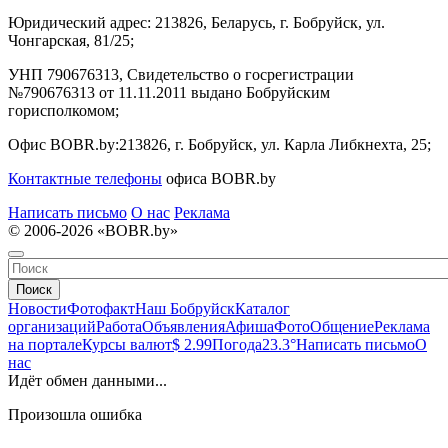
Юридический адрес:
213826, Беларусь, г. Бобруйск, ул.
Чонгарская, 81/25;
УНП 790676313, Свидетельство о госрегистрации
№790676313 от 11.11.2011 выдано Бобруйским
горисполкомом;
Офис BOBR.by:
213826, г. Бобруйск, ул. Карла Либкнехта, 25;
Контактные телефоны
офиса BOBR.by
Написать письмо
О нас
Реклама
© 2006-2026 «BOBR.by»
Поиск
Новости
Фотофакт
Наш Бобруйск
Каталог
организаций
Работа
Объявления
Афиша
Фото
Общение
Реклама
на портале
Курсы валют
$ 2.99
Погода
23.3°
Написать письмо
О
нас
Идёт обмен данными...
Произошла ошибка