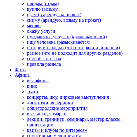
продам (отдам)
куплю (возьму)
сдам (в аренду, на прокат)
сниму (арендую, возьму на прокат)
меняю
окажу услуги
нуждаюсь в услугах (кроме вакансий)
ищу человека (разыскивается)
потери и находки (что потеряли или нашли)
разное (что не подходит для других разделов)
способы оплаты
правила раздела
Фото
Афиша
вся афиша
кино
театр
концерты, шоу, цирковые выступления
дискотеки, вечеринки
общегородские мероприятия
выставки, ярмарки
лекции, тренинги, семинары, мастер-классы,
презентации
квизы и клубы по интересам
спортивные мероприятия