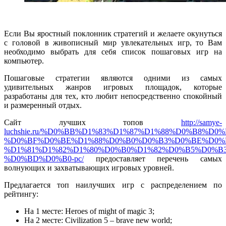
Если Вы яростный поклонник стратегий и желаете окунуться
с головой в живописный мир увлекательных игр, то Вам
необходимо выбрать для себя список пошаговых игр на
компьютер.
Пошаговые стратегии являются одними из самых
удивительных жанров игровых площадок, которые
разработаны для тех, кто любит непосредственно спокойный
и размеренный отдых.
Сайт лучших топов
http://samye-
luchshie.ru/%D0%BB%D1%83%D1%87%D1%88%D0%B8%D0%
%D0%BF%D0%BE%D1%88%D0%B0%D0%B3%D0%BE%D0%
%D1%81%D1%82%D1%80%D0%B0%D1%82%D0%B5%D0%B
%D0%BD%D0%B0-pc/
предоставляет перечень самых
волнующих и захватывающих игровых уровней.
Предлагается топ наилучших игр с распределением по
рейтингу:
На 1 месте: Heroes of might of magic 3;
На 2 месте: Civilization 5 – brave new world;