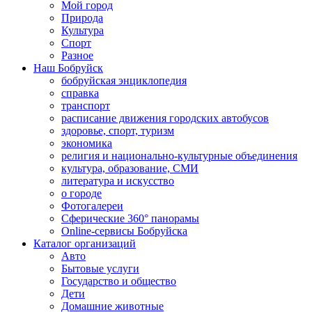
Мой город
Природа
Культура
Спорт
Разное
Наш Бобруйск
бобруйская энциклопедия
справка
транспорт
расписание движения городских автобусов
здоровье, спорт, туризм
экономика
религия и национально-культурные объединения
культура, образование, СМИ
литература и искусство
о городе
Фотогалереи
Сферические 360° панорамы
Online-сервисы Бобруйска
Каталог организаций
Авто
Бытовые услуги
Государство и общество
Дети
Домашние животные