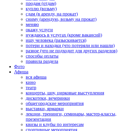
продам (отдам)
куплю (возьму)
сдам (в аренду, на прокат)
сниму (арендую, возьму на прокат)
меняю
окажу услуги
нуждаюсь в услугах (кроме вакансий)
ищу человека (разыскивается)
потери и находки (что потеряли или нашли)
разное (что не подходит для других разделов)
способы оплаты
правила раздела
Фото
Афиша
вся афиша
кино
театр
концерты, шоу, цирковые выступления
дискотеки, вечеринки
общегородские мероприятия
выставки, ярмарки
лекции, тренинги, семинары, мастер-классы,
презентации
квизы и клубы по интересам
спортивные мероприятия