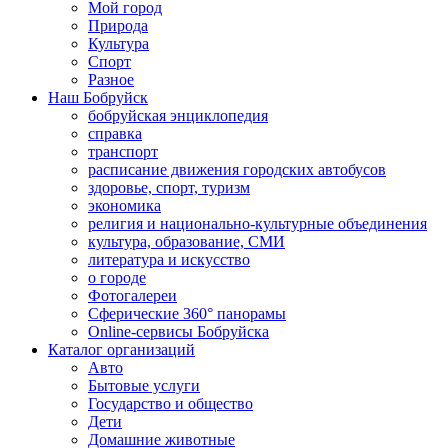
Мой город
Природа
Культура
Спорт
Разное
Наш Бобруйск
бобруйская энциклопедия
справка
транспорт
расписание движения городских автобусов
здоровье, спорт, туризм
экономика
религия и национально-культурные объединения
культура, образование, СМИ
литература и искусство
о городе
Фотогалереи
Сферические 360° панорамы
Online-сервисы Бобруйска
Каталог организаций
Авто
Бытовые услуги
Государство и общество
Дети
Домашние животные