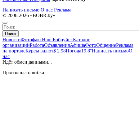
Написать письмо
О нас
Реклама
© 2006-2026 «BOBR.by»
Поиск
Новости
Фотофакт
Наш Бобруйск
Каталог
организаций
Работа
Объявления
Афиша
Фото
Общение
Реклама
на портале
Курсы валют
$ 2.98
Погода
19.8°
Написать письмо
О
нас
Идёт обмен данными...
Произошла ошибка