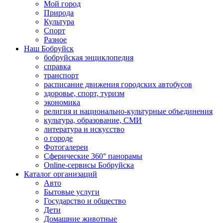
Мой город
Природа
Культура
Спорт
Разное
Наш Бобруйск
бобруйская энциклопедия
справка
транспорт
расписание движения городских автобусов
здоровье, спорт, туризм
экономика
религия и национально-культурные объединения
культура, образование, СМИ
литература и искусство
о городе
Фотогалереи
Сферические 360° панорамы
Online-сервисы Бобруйска
Каталог организаций
Авто
Бытовые услуги
Государство и общество
Дети
Домашние животные