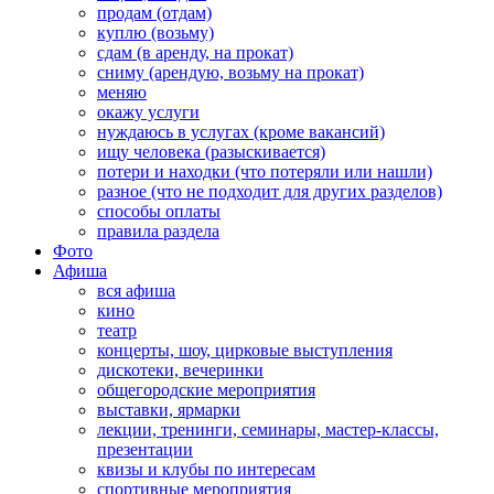
продам (отдам)
куплю (возьму)
сдам (в аренду, на прокат)
сниму (арендую, возьму на прокат)
меняю
окажу услуги
нуждаюсь в услугах (кроме вакансий)
ищу человека (разыскивается)
потери и находки (что потеряли или нашли)
разное (что не подходит для других разделов)
способы оплаты
правила раздела
Фото
Афиша
вся афиша
кино
театр
концерты, шоу, цирковые выступления
дискотеки, вечеринки
общегородские мероприятия
выставки, ярмарки
лекции, тренинги, семинары, мастер-классы,
презентации
квизы и клубы по интересам
спортивные мероприятия