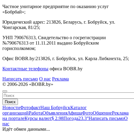
Частное унитарное предприятие по оказанию услуг
«Бобрбай»;
Юридический адрес:
213826, Беларусь, г. Бобруйск, ул.
Чонгарская, 81/25;
УНП 790676313, Свидетельство о госрегистрации
№790676313 от 11.11.2011 выдано Бобруйским
горисполкомом;
Офис BOBR.by:
213826, г. Бобруйск, ул. Карла Либкнехта, 25;
Контактные телефоны
офиса BOBR.by
Написать письмо
О нас
Реклама
© 2006-2026 «BOBR.by»
Поиск
Новости
Фотофакт
Наш Бобруйск
Каталог
организаций
Работа
Объявления
Афиша
Фото
Общение
Реклама
на портале
Курсы валют
$ 2.98
Погода
23.3°
Написать письмо
О
нас
Идёт обмен данными...