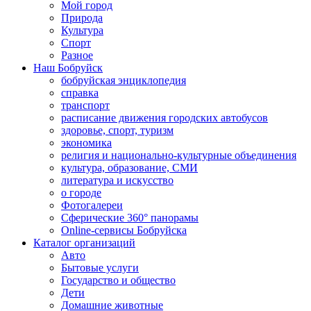
Мой город
Природа
Культура
Спорт
Разное
Наш Бобруйск
бобруйская энциклопедия
справка
транспорт
расписание движения городских автобусов
здоровье, спорт, туризм
экономика
религия и национально-культурные объединения
культура, образование, СМИ
литература и искусство
о городе
Фотогалереи
Сферические 360° панорамы
Online-сервисы Бобруйска
Каталог организаций
Авто
Бытовые услуги
Государство и общество
Дети
Домашние животные