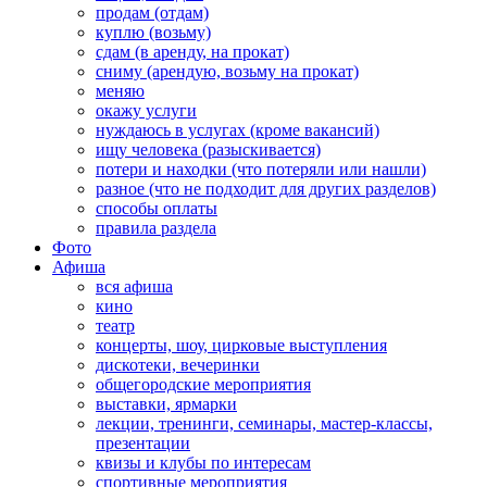
продам (отдам)
куплю (возьму)
сдам (в аренду, на прокат)
сниму (арендую, возьму на прокат)
меняю
окажу услуги
нуждаюсь в услугах (кроме вакансий)
ищу человека (разыскивается)
потери и находки (что потеряли или нашли)
разное (что не подходит для других разделов)
способы оплаты
правила раздела
Фото
Афиша
вся афиша
кино
театр
концерты, шоу, цирковые выступления
дискотеки, вечеринки
общегородские мероприятия
выставки, ярмарки
лекции, тренинги, семинары, мастер-классы,
презентации
квизы и клубы по интересам
спортивные мероприятия