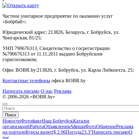
Частное унитарное предприятие по оказанию услуг
«Бобрбай»;
Юридический адрес:
213826, Беларусь, г. Бобруйск, ул.
Чонгарская, 81/25;
УНП 790676313, Свидетельство о госрегистрации
№790676313 от 11.11.2011 выдано Бобруйским
горисполкомом;
Офис BOBR.by:
213826, г. Бобруйск, ул. Карла Либкнехта, 25;
Контактные телефоны
офиса BOBR.by
Написать письмо
О нас
Реклама
© 2006-2026 «BOBR.by»
Поиск
Новости
Фотофакт
Наш Бобруйск
Каталог
организаций
Работа
Объявления
Афиша
Фото
Общение
Реклама
на портале
Курсы валют
$ 2.96
Погода
23.3°
Написать письмо
О
нас