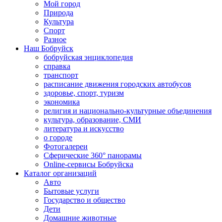
Мой город
Природа
Культура
Спорт
Разное
Наш Бобруйск
бобруйская энциклопедия
справка
транспорт
расписание движения городских автобусов
здоровье, спорт, туризм
экономика
религия и национально-культурные объединения
культура, образование, СМИ
литература и искусство
о городе
Фотогалереи
Сферические 360° панорамы
Online-сервисы Бобруйска
Каталог организаций
Авто
Бытовые услуги
Государство и общество
Дети
Домашние животные