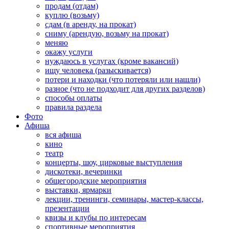
продам (отдам)
куплю (возьму)
сдам (в аренду, на прокат)
сниму (арендую, возьму на прокат)
меняю
окажу услуги
нуждаюсь в услугах (кроме вакансий)
ищу человека (разыскивается)
потери и находки (что потеряли или нашли)
разное (что не подходит для других разделов)
способы оплаты
правила раздела
Фото
Афиша
вся афиша
кино
театр
концерты, шоу, цирковые выступления
дискотеки, вечеринки
общегородские мероприятия
выставки, ярмарки
лекции, тренинги, семинары, мастер-классы,
презентации
квизы и клубы по интересам
спортивные мероприятия