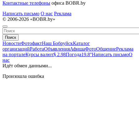
Контактные телефоны
офиса BOBR.by
Написать письмо
О нас
Реклама
© 2006-2026 «BOBR.by»
Поиск
Новости
Фотофакт
Наш Бобруйск
Каталог
организаций
Работа
Объявления
Афиша
Фото
Общение
Реклама
на портале
Курсы валют
$ 2.98
Погода
19.8°
Написать письмо
О
нас
Идёт обмен данными...
Произошла ошибка