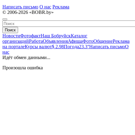
Написать письмо
О нас
Реклама
© 2006-2026 «BOBR.by»
Поиск
Новости
Фотофакт
Наш Бобруйск
Каталог
организаций
Работа
Объявления
Афиша
Фото
Общение
Реклама
на портале
Курсы валют
$ 2.98
Погода
23.3°
Написать письмо
О
нас
Идёт обмен данными...
Произошла ошибка