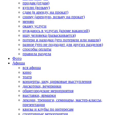
продам (отдам)
куплю (возьму)
сдам (в аренду, на прокат)
сниму (арендую, возьму на прокат)
меняю
окажу услуги
нуждаюсь в услугах (кроме вакансий)
ищу человека (разыскивается)
потери и находки (что потеряли или нашли)
разное (что не подходит для других разделов)
способы оплаты
правила раздела
Фото
Афиша
вся афиша
кино
театр
концерты, шоу, цирковые выступления
дискотеки, вечеринки
общегородские мероприятия
выставки, ярмарки
лекции, тренинги, семинары, мастер-классы,
презентации
квизы и клубы по интересам
спортивные мероприятия