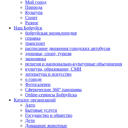
Мой город
Природа
Культура
Спорт
Разное
Наш Бобруйск
бобруйская энциклопедия
справка
транспорт
расписание движения городских автобусов
здоровье, спорт, туризм
экономика
религия и национально-культурные объединения
культура, образование, СМИ
литература и искусство
о городе
Фотогалереи
Сферические 360° панорамы
Online-сервисы Бобруйска
Каталог организаций
Авто
Бытовые услуги
Государство и общество
Дети
Домашние животные