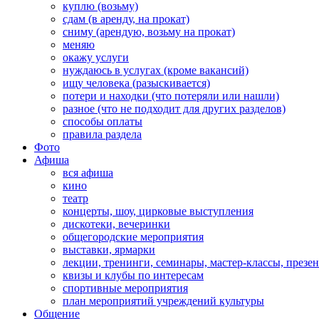
куплю (возьму)
сдам (в аренду, на прокат)
сниму (арендую, возьму на прокат)
меняю
окажу услуги
нуждаюсь в услугах (кроме вакансий)
ищу человека (разыскивается)
потери и находки (что потеряли или нашли)
разное (что не подходит для других разделов)
способы оплаты
правила раздела
Фото
Афиша
вся афиша
кино
театр
концерты, шоу, цирковые выступления
дискотеки, вечеринки
общегородские мероприятия
выставки, ярмарки
лекции, тренинги, семинары, мастер-классы, презе
квизы и клубы по интересам
спортивные мероприятия
план мероприятий учреждений культуры
Общение