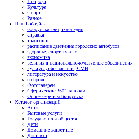
Природа
Культура
Спорт
Разное
Наш Бобруйск
бобруйская энциклопедия
справка
транспорт
расписание движения городских автобусов
здоровье, спорт, туризм
экономика
религия и национально-культурные объединения
культура, образование, СМИ
литература и искусство
о городе
Фотогалереи
Сферические 360° панорамы
Online-сервисы Бобруйска
Каталог организаций
Авто
Бытовые услуги
Государство и общество
Дети
Домашние животные
Доставка