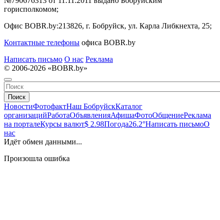
№790676313 от 11.11.2011 выдано Бобруйским
горисполкомом;
Офис BOBR.by:
213826, г. Бобруйск, ул. Карла Либкнехта, 25;
Контактные телефоны
офиса BOBR.by
Написать письмо
О нас
Реклама
© 2006-2026 «BOBR.by»
Поиск
Новости
Фотофакт
Наш Бобруйск
Каталог
организаций
Работа
Объявления
Афиша
Фото
Общение
Реклама
на портале
Курсы валют
$ 2.98
Погода
26.2°
Написать письмо
О
нас
Идёт обмен данными...
Произошла ошибка