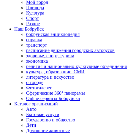
Мой город
Природа
Культура
Спорт
Разное
Наш Бобруйск
бобруйская энциклопедия
справка
транспорт
расписание движения городских автобусов
здоровье, спорт, туризм
экономика
религия и национально-культурные объединения
культура, образование, СМИ
литература и искусство
о городе
Фотогалереи
Сферические 360° панорамы
Online-сервисы Бобруйска
Каталог организаций
Авто
Бытовые услуги
Государство и общество
Дети
Домашние животные