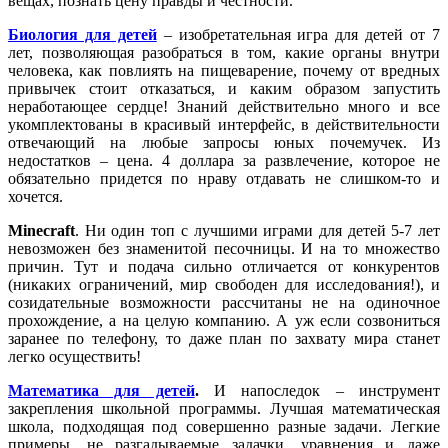
вещах, познать цену правды и честности.
Биология для детей
– изобретательная игра для детей от 7
лет, позволяющая разобраться в том, какие органы внутри
человека, как повлиять на пищеварение, почему от вредных
привычек стоит отказаться, и каким образом запустить
неработающее сердце! Знаний действительно много и все
укомплектованы в красивый интерфейс, в действительности
отвечающий на любые запросы юных почемучек. Из
недостатков – цена. 4 доллара за развлечение, которое не
обязательно придется по нраву отдавать не слишком-то и
хочется.
Minecraft
. Ни один топ с лучшими играми для детей 5-7 лет
невозможен без знаменитой песочницы. И на то множество
причин. Тут и подача сильно отличается от конкурентов
(никаких ограничений, мир свободен для исследования!), и
созидательные возможности рассчитаны не на одиночное
прохождение, а на целую компанию. А уж если созвониться
заранее по телефону, то даже план по захвату мира станет
легко осуществить!
Математика для детей
.
И напоследок – инструмент
закрепления школьной программы. Лучшая математическая
школа, подходящая под совершенно разные задачи. Легкие
примеры, не разгадываемые задачки, уравнения и даже