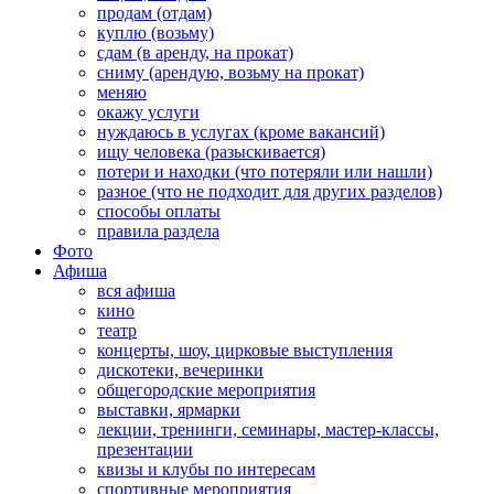
продам (отдам)
куплю (возьму)
сдам (в аренду, на прокат)
сниму (арендую, возьму на прокат)
меняю
окажу услуги
нуждаюсь в услугах (кроме вакансий)
ищу человека (разыскивается)
потери и находки (что потеряли или нашли)
разное (что не подходит для других разделов)
способы оплаты
правила раздела
Фото
Афиша
вся афиша
кино
театр
концерты, шоу, цирковые выступления
дискотеки, вечеринки
общегородские мероприятия
выставки, ярмарки
лекции, тренинги, семинары, мастер-классы,
презентации
квизы и клубы по интересам
спортивные мероприятия