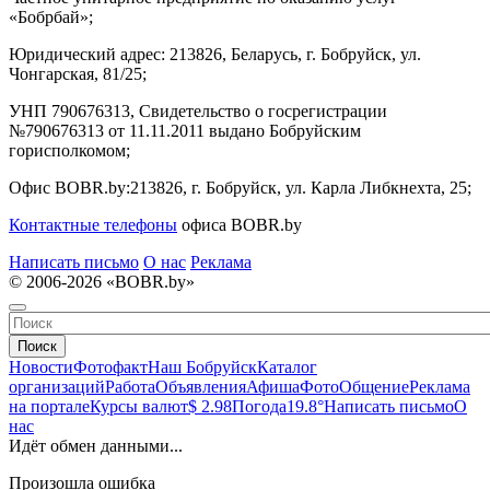
«Бобрбай»;
Юридический адрес:
213826, Беларусь, г. Бобруйск, ул.
Чонгарская, 81/25;
УНП 790676313, Свидетельство о госрегистрации
№790676313 от 11.11.2011 выдано Бобруйским
горисполкомом;
Офис BOBR.by:
213826, г. Бобруйск, ул. Карла Либкнехта, 25;
Контактные телефоны
офиса BOBR.by
Написать письмо
О нас
Реклама
© 2006-2026 «BOBR.by»
Поиск
Новости
Фотофакт
Наш Бобруйск
Каталог
организаций
Работа
Объявления
Афиша
Фото
Общение
Реклама
на портале
Курсы валют
$ 2.98
Погода
19.8°
Написать письмо
О
нас
Идёт обмен данными...
Произошла ошибка