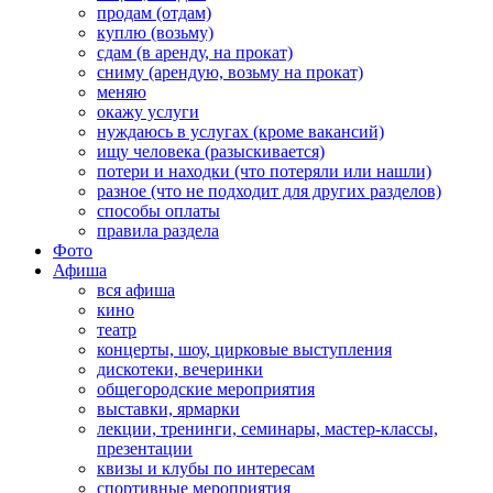
продам (отдам)
куплю (возьму)
сдам (в аренду, на прокат)
сниму (арендую, возьму на прокат)
меняю
окажу услуги
нуждаюсь в услугах (кроме вакансий)
ищу человека (разыскивается)
потери и находки (что потеряли или нашли)
разное (что не подходит для других разделов)
способы оплаты
правила раздела
Фото
Афиша
вся афиша
кино
театр
концерты, шоу, цирковые выступления
дискотеки, вечеринки
общегородские мероприятия
выставки, ярмарки
лекции, тренинги, семинары, мастер-классы,
презентации
квизы и клубы по интересам
спортивные мероприятия