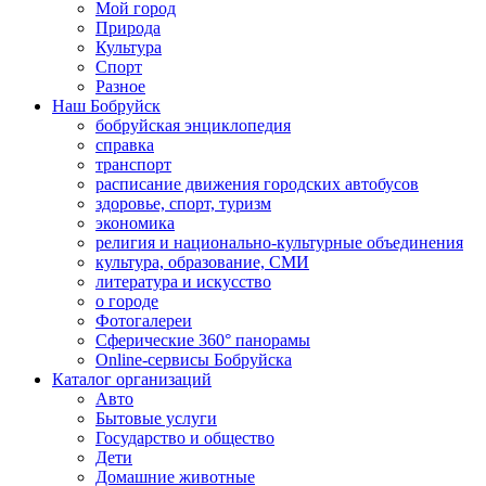
Мой город
Природа
Культура
Спорт
Разное
Наш Бобруйск
бобруйская энциклопедия
справка
транспорт
расписание движения городских автобусов
здоровье, спорт, туризм
экономика
религия и национально-культурные объединения
культура, образование, СМИ
литература и искусство
о городе
Фотогалереи
Сферические 360° панорамы
Online-сервисы Бобруйска
Каталог организаций
Авто
Бытовые услуги
Государство и общество
Дети
Домашние животные