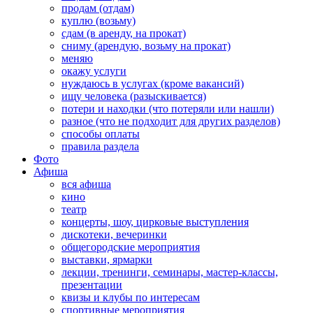
продам (отдам)
куплю (возьму)
сдам (в аренду, на прокат)
сниму (арендую, возьму на прокат)
меняю
окажу услуги
нуждаюсь в услугах (кроме вакансий)
ищу человека (разыскивается)
потери и находки (что потеряли или нашли)
разное (что не подходит для других разделов)
способы оплаты
правила раздела
Фото
Афиша
вся афиша
кино
театр
концерты, шоу, цирковые выступления
дискотеки, вечеринки
общегородские мероприятия
выставки, ярмарки
лекции, тренинги, семинары, мастер-классы,
презентации
квизы и клубы по интересам
спортивные мероприятия