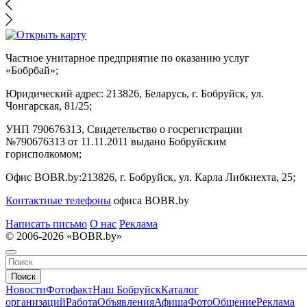
Частное унитарное предприятие по оказанию услуг
«Бобрбай»;
Юридический адрес:
213826, Беларусь, г. Бобруйск, ул.
Чонгарская, 81/25;
УНП 790676313, Свидетельство о госрегистрации
№790676313 от 11.11.2011 выдано Бобруйским
горисполкомом;
Офис BOBR.by:
213826, г. Бобруйск, ул. Карла Либкнехта, 25;
Контактные телефоны
офиса BOBR.by
Написать письмо
О нас
Реклама
© 2006-2026 «BOBR.by»
Поиск
Новости
Фотофакт
Наш Бобруйск
Каталог
организаций
Работа
Объявления
Афиша
Фото
Общение
Реклама