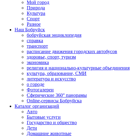
Мой город
Природа
Культура
Спорт
Разное
Наш Бобруйск
бобруйская энциклопедия
справка
транспорт
расписание движения городских автобусов
здоровье, спорт, туризм
экономика
религия и национально-культурные объединения
культура, образование, СМИ
литература и искусство
о городе
Фотогалереи
Сферические 360° панорамы
Online-сервисы Бобруйска
Каталог организаций
Авто
Бытовые услуги
Государство и общество
Дети
Домашние животные