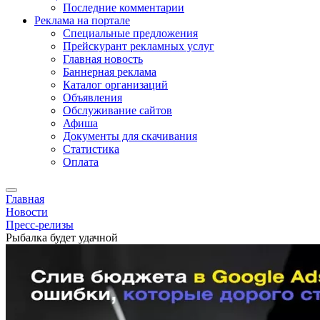
Последние комментарии
Реклама на портале
Специальные предложения
Прейскурант рекламных услуг
Главная новость
Баннерная реклама
Каталог организаций
Объявления
Обслуживание сайтов
Афиша
Документы для скачивания
Статистика
Оплата
Главная
Новости
Пресс-релизы
Рыбалка будет удачной