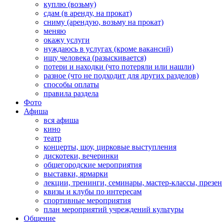
куплю (возьму)
сдам (в аренду, на прокат)
сниму (арендую, возьму на прокат)
меняю
окажу услуги
нуждаюсь в услугах (кроме вакансий)
ищу человека (разыскивается)
потери и находки (что потеряли или нашли)
разное (что не подходит для других разделов)
способы оплаты
правила раздела
Фото
Афиша
вся афиша
кино
театр
концерты, шоу, цирковые выступления
дискотеки, вечеринки
общегородские мероприятия
выставки, ярмарки
лекции, тренинги, семинары, мастер-классы, презе
квизы и клубы по интересам
спортивные мероприятия
план мероприятий учреждений культуры
Общение