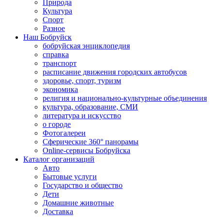
Природа
Культура
Спорт
Разное
Наш Бобруйск
бобруйская энциклопедия
справка
транспорт
расписание движения городских автобусов
здоровье, спорт, туризм
экономика
религия и национально-культурные объединения
культура, образование, СМИ
литература и искусство
о городе
Фотогалереи
Сферические 360° панорамы
Online-сервисы Бобруйска
Каталог организаций
Авто
Бытовые услуги
Государство и общество
Дети
Домашние животные
Доставка