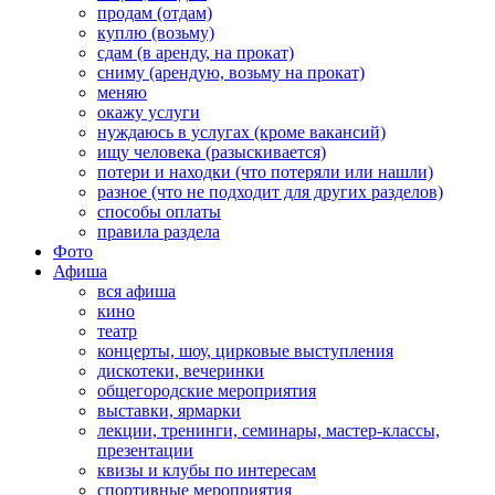
продам (отдам)
куплю (возьму)
сдам (в аренду, на прокат)
сниму (арендую, возьму на прокат)
меняю
окажу услуги
нуждаюсь в услугах (кроме вакансий)
ищу человека (разыскивается)
потери и находки (что потеряли или нашли)
разное (что не подходит для других разделов)
способы оплаты
правила раздела
Фото
Афиша
вся афиша
кино
театр
концерты, шоу, цирковые выступления
дискотеки, вечеринки
общегородские мероприятия
выставки, ярмарки
лекции, тренинги, семинары, мастер-классы,
презентации
квизы и клубы по интересам
спортивные мероприятия