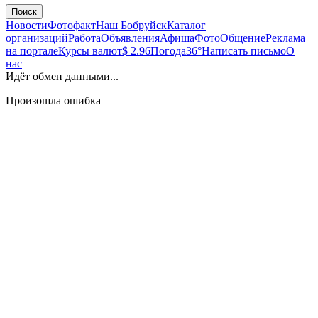
Поиск
Новости
Фотофакт
Наш Бобруйск
Каталог
организаций
Работа
Объявления
Афиша
Фото
Общение
Реклама
на портале
Курсы валют
$ 2.96
Погода
36°
Написать письмо
О
нас
Идёт обмен данными...
Произошла ошибка