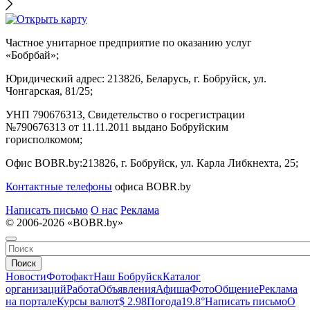
Частное унитарное предприятие по оказанию услуг
«Бобрбай»;
Юридический адрес:
213826, Беларусь, г. Бобруйск, ул.
Чонгарская, 81/25;
УНП 790676313, Свидетельство о госрегистрации
№790676313 от 11.11.2011 выдано Бобруйским
горисполкомом;
Офис BOBR.by:
213826, г. Бобруйск, ул. Карла Либкнехта, 25;
Контактные телефоны
офиса BOBR.by
Написать письмо
О нас
Реклама
© 2006-2026 «BOBR.by»
Поиск
Новости
Фотофакт
Наш Бобруйск
Каталог
организаций
Работа
Объявления
Афиша
Фото
Общение
Реклама
на портале
Курсы валют
$ 2.98
Погода
19.8°
Написать письмо
О