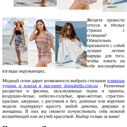
Желаете провести
отпуск в тёплых
странах с
огоньком?
Обязательно
прихватите с собой
лучшие летние
наряды для того,
чтобы ловить на
себе восхищённые
взгляды окружающих.
Модный сезон дарит возможность выбрать стильные
пляжные
туники и платья в магазине donnabella.com.ua
. Различные
расцветки и фасоны, эксклюзивные ткани и принты,
воздушно-белые, небесно-голубые, ярко-жёлтые, страстно-
красные, ажурные, с рисунком и без, длинные или короткие
модели подчеркнут красоту любой девочки, девушки и
женщины. В них вы сможете почувствовать себя нежной
волшебницей или жгучей красоткой. Выбор только за вами!