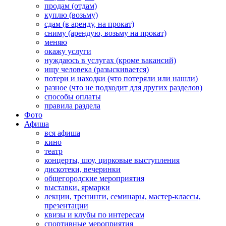
продам (отдам)
куплю (возьму)
сдам (в аренду, на прокат)
сниму (арендую, возьму на прокат)
меняю
окажу услуги
нуждаюсь в услугах (кроме вакансий)
ищу человека (разыскивается)
потери и находки (что потеряли или нашли)
разное (что не подходит для других разделов)
способы оплаты
правила раздела
Фото
Афиша
вся афиша
кино
театр
концерты, шоу, цирковые выступления
дискотеки, вечеринки
общегородские мероприятия
выставки, ярмарки
лекции, тренинги, семинары, мастер-классы,
презентации
квизы и клубы по интересам
спортивные мероприятия