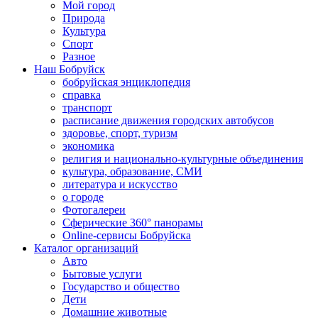
Мой город
Природа
Культура
Спорт
Разное
Наш Бобруйск
бобруйская энциклопедия
справка
транспорт
расписание движения городских автобусов
здоровье, спорт, туризм
экономика
религия и национально-культурные объединения
культура, образование, СМИ
литература и искусство
о городе
Фотогалереи
Сферические 360° панорамы
Online-сервисы Бобруйска
Каталог организаций
Авто
Бытовые услуги
Государство и общество
Дети
Домашние животные