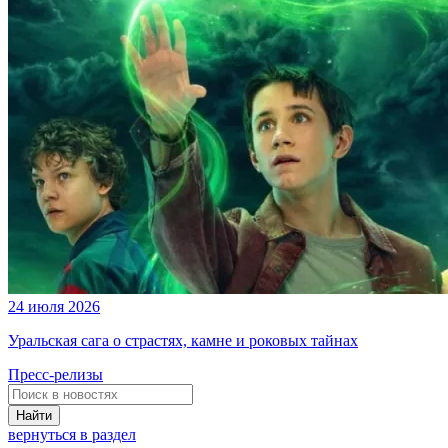
24 июля 2026
Уральская сага о страстях, камне и роковых тайнах
Пресс-релизы
Найти
вернуться в раздел