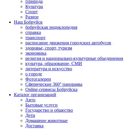
Природа
Культура
Спорт
Разное
Наш Бобруйск
бобруйская энциклопедия
справка
транспорт
расписание движения городских автобусов
здоровье, спорт, туризм
экономика
религия и национально-культурные объединения
культура, образование, СМИ
литература и искусство
о городе
Фотогалереи
Сферические 360° панорамы
Online-сервисы Бобруйска
Каталог организаций
Авто
Бытовые услуги
Государство и общество
Дети
Домашние животные
Доставка