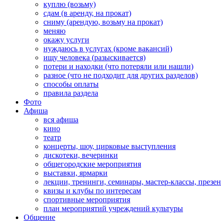
куплю (возьму)
сдам (в аренду, на прокат)
сниму (арендую, возьму на прокат)
меняю
окажу услуги
нуждаюсь в услугах (кроме вакансий)
ищу человека (разыскивается)
потери и находки (что потеряли или нашли)
разное (что не подходит для других разделов)
способы оплаты
правила раздела
Фото
Афиша
вся афиша
кино
театр
концерты, шоу, цирковые выступления
дискотеки, вечеринки
общегородские мероприятия
выставки, ярмарки
лекции, тренинги, семинары, мастер-классы, презе
квизы и клубы по интересам
спортивные мероприятия
план мероприятий учреждений культуры
Общение