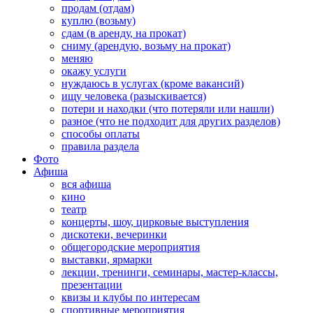
продам (отдам)
куплю (возьму)
сдам (в аренду, на прокат)
сниму (арендую, возьму на прокат)
меняю
окажу услуги
нуждаюсь в услугах (кроме вакансий)
ищу человека (разыскивается)
потери и находки (что потеряли или нашли)
разное (что не подходит для других разделов)
способы оплаты
правила раздела
Фото
Афиша
вся афиша
кино
театр
концерты, шоу, цирковые выступления
дискотеки, вечеринки
общегородские мероприятия
выставки, ярмарки
лекции, тренинги, семинары, мастер-классы,
презентации
квизы и клубы по интересам
спортивные мероприятия