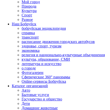
Мой город
Природа
Культура
Спорт
Разное
Наш Бобруйск
бобруйская энциклопедия
справка
транспорт
расписание движения городских автобусов
здоровье, спорт, туризм
экономика
религия и национально-культурные объединения
культура, образование, СМИ
литература и искусство
о городе
Фотогалереи
Сферические 360° панорамы
Online-сервисы Бобруйска
Каталог организаций
Авто
Бытовые услуги
Государство и общество
Дети
Домашние животные