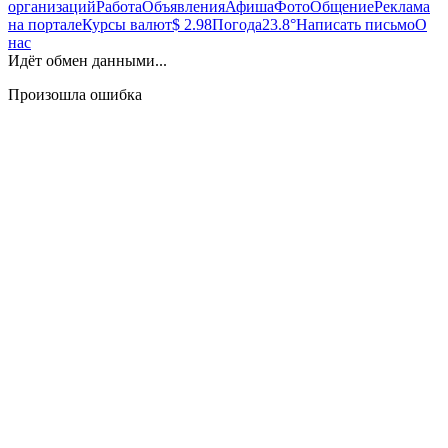
организаций
Работа
Объявления
Афиша
Фото
Общение
Реклама
на портале
Курсы валют
$ 2.98
Погода
23.8°
Написать письмо
О
нас
Идёт обмен данными...
Произошла ошибка