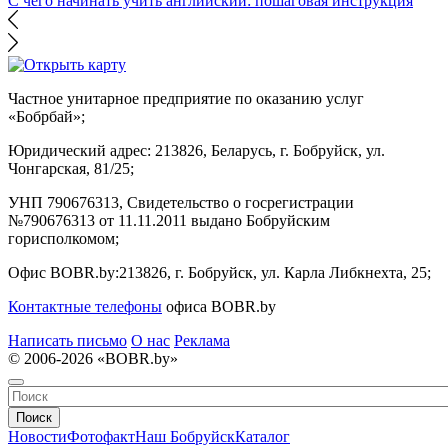
С чего начинать учить английский: пошаговая инструкция
Частное унитарное предприятие по оказанию услуг
«Бобрбай»;
Юридический адрес:
213826, Беларусь, г. Бобруйск, ул.
Чонгарская, 81/25;
УНП 790676313, Свидетельство о госрегистрации
№790676313 от 11.11.2011 выдано Бобруйским
горисполкомом;
Офис BOBR.by:
213826, г. Бобруйск, ул. Карла Либкнехта, 25;
Контактные телефоны
офиса BOBR.by
Написать письмо
О нас
Реклама
© 2006-2026 «BOBR.by»
Поиск
Новости
Фотофакт
Наш Бобруйск
Каталог