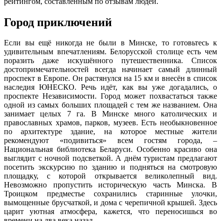
рейтингом, составленным по отзывам людей.
Город приключений
Если вы ещё никогда не были в Минске, то готовьтесь к
удивительным впечатлениям. Белорусской столице есть чем
поразить даже искушённого путешественника. Список
достопримечательностей всегда начинает самый длинный
проспект в Европе. Он растянулся на 15 км и внесён в список
наследия ЮНЕСКО. Речь идёт, как вы уже догадались, о
проспекте Независимости. Город может похвастаться также
одной из самых больших площадей с тем же названием. Она
занимает целых 7 га. В Минске много католических и
православных храмов, парков, музеев. Есть необыкновенное
по архитектуре здание, на которое местные жители
рекомендуют «подивиться» всем гостям города, –
Национальная библиотека Беларуси. Особенно красиво она
выглядит с ночной подсветкой. А днём туристам предлагают
посетить экскурсию по зданию и подняться на смотровую
площадку, с которой открывается великолепный вид.
Невозможно пропустить историческую часть Минска. В
Троицком предместье сохранились старинные улочки,
вымощенные брусчаткой, и дома с черепичной крышей. Здесь
царит уютная атмосфера, кажется, что переносишься во
времени на два века назад.