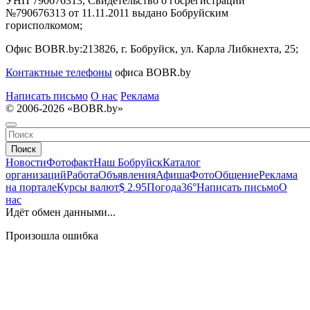
УНП 790676313, Свидетельство о госрегистрации
№790676313 от 11.11.2011 выдано Бобруйским
горисполкомом;
Офис BOBR.by:
213826, г. Бобруйск, ул. Карла Либкнехта, 25;
Контактные телефоны
офиса BOBR.by
Написать письмо
О нас
Реклама
© 2006-2026 «BOBR.by»
Поиск
Новости
Фотофакт
Наш Бобруйск
Каталог
организаций
Работа
Объявления
Афиша
Фото
Общение
Реклама
на портале
Курсы валют
$ 2.95
Погода
36°
Написать письмо
О
нас
Идёт обмен данными...
Произошла ошибка