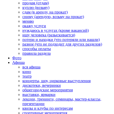
продам (отдам)
куплю (возьму)
сдам (в аренду, на прокат)
сниму (арендую, возьму на прокат)
меняю
окажу услуги
нуждаюсь в услугах (кроме вакансий)
ищу человека (разыскивается)
потери и находки (что потеряли или нашли)
разное (что не подходит для других разделов)
способы оплаты
правила раздела
Фото
Афиша
вся афиша
кино
театр
концерты, шоу, цирковые выступления
дискотеки, вечеринки
общегородские мероприятия
выставки, ярмарки
лекции, тренинги, семинары, мастер-классы,
презентации
квизы и клубы по интересам
спортивные мероприятия