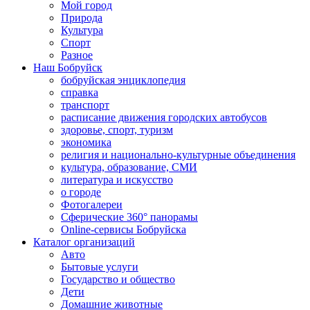
Мой город
Природа
Культура
Спорт
Разное
Наш Бобруйск
бобруйская энциклопедия
справка
транспорт
расписание движения городских автобусов
здоровье, спорт, туризм
экономика
религия и национально-культурные объединения
культура, образование, СМИ
литература и искусство
о городе
Фотогалереи
Сферические 360° панорамы
Online-сервисы Бобруйска
Каталог организаций
Авто
Бытовые услуги
Государство и общество
Дети
Домашние животные