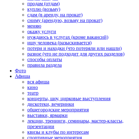
продам (отдам)
куплю (возьму)
сдам (в аренду, на прокат)
сниму (арендую, возьму на прокат)
меняю
окажу услуги
нуждаюсь в услугах (кроме вакансий)
ищу человека (разыскивается)
потери и находки (что потеряли или нашли)
разное (что не подходит для других разделов)
способы оплаты
правила раздела
Фото
Афиша
вся афиша
кино
театр
концерты, шоу, цирковые выступления
дискотеки, вечеринки
общегородские мероприятия
выставки, ярмарки
лекции, тренинги, семинары, мастер-классы,
презентации
квизы и клубы по интересам
спортивные мероприятия