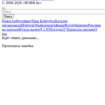
© 2006-2026 «BOBR.by»
Поиск
Новости
Фотофакт
Наш Бобруйск
Каталог
организаций
Работа
Объявления
Афиша
Фото
Общение
Реклама
на портале
Курсы валют
$ 2.95
Погода
32°
Написать письмо
О
нас
Идёт обмен данными...
Произошла ошибка