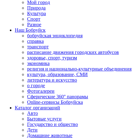
Мой город
Природа
Культура
Спорт
Разное
Наш Бобруйск
бобруйская энциклопедия
справка
транспорт
расписание движения городских автобусов
здоровье, спорт, туризм
экономика
религия и национально-культурные объединения
культура, образование, СМИ
литература и искусство
о городе
Фотогалереи
Сферические 360° панорамы
Online-сервисы Бобруйска
Каталог организаций
Авто
Бытовые услуги
Государство и общество
Дети
Домашние животные