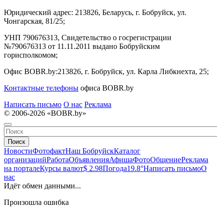
Юридический адрес:
213826, Беларусь, г. Бобруйск, ул.
Чонгарская, 81/25;
УНП 790676313, Свидетельство о госрегистрации
№790676313 от 11.11.2011 выдано Бобруйским
горисполкомом;
Офис BOBR.by:
213826, г. Бобруйск, ул. Карла Либкнехта, 25;
Контактные телефоны
офиса BOBR.by
Написать письмо
О нас
Реклама
© 2006-2026 «BOBR.by»
Поиск
Новости
Фотофакт
Наш Бобруйск
Каталог
организаций
Работа
Объявления
Афиша
Фото
Общение
Реклама
на портале
Курсы валют
$ 2.98
Погода
19.8°
Написать письмо
О
нас
Идёт обмен данными...
Произошла ошибка