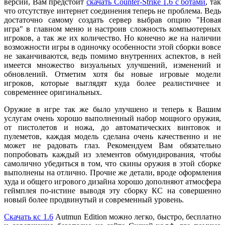
версии, Вам предстоит
скачать Counter-Strike 1.6 с ботами
, так
что отсутствуе интернет соединения теперь не проблема. Ведь
достаточно самому создать сервер выбрав опцию "Новая
игра" в главном меню и настроив сложность компьютерных
игроков, а так же их количество. Но конечно же на наличии
возможности игры в одиночку особенности этой сборки вовсе
не заканчиваются, ведь помимо внутренних аспектов, в ней
имеется множество визуальных улучшений, изменений и
обновлений. Отметим хотя бы новые игровые модели
игроков, которые выглядят куда более реалистичнее и
современнее оригинальных.
Оружие в игре так же было улучшено и теперь к Вашим
услугам очень хорошо выполненный набор мощного оружия,
от пистолетов и ножа, до автоматических винтовок и
пулеметов, каждая модель сделана очень качественно и не
может не радовать глаз. Рекомендуем Вам обязательно
попробовать каждый из элементов обмундирования, чтобы
самолично убедиться в том, что скины оружия в этой сборке
выполнены на отлично. Прочие же детали, вроде оформления
худа и общего игрового дизайна хорошо дополняют атмосфера
геймплея по-истине выводя эту сборку КС на совершенно
новый более продвинутый и современный уровень.
Скачать кс 1.6
Autmun Edition можно легко, быстро, бесплатно