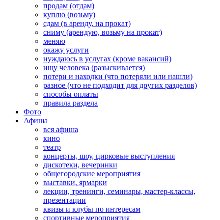
продам (отдам)
куплю (возьму)
сдам (в аренду, на прокат)
сниму (арендую, возьму на прокат)
меняю
окажу услуги
нуждаюсь в услугах (кроме вакансий)
ищу человека (разыскивается)
потери и находки (что потеряли или нашли)
разное (что не подходит для других разделов)
способы оплаты
правила раздела
Фото
Афиша
вся афиша
кино
театр
концерты, шоу, цирковые выступления
дискотеки, вечеринки
общегородские мероприятия
выставки, ярмарки
лекции, тренинги, семинары, мастер-классы,
презентации
квизы и клубы по интересам
спортивные мероприятия