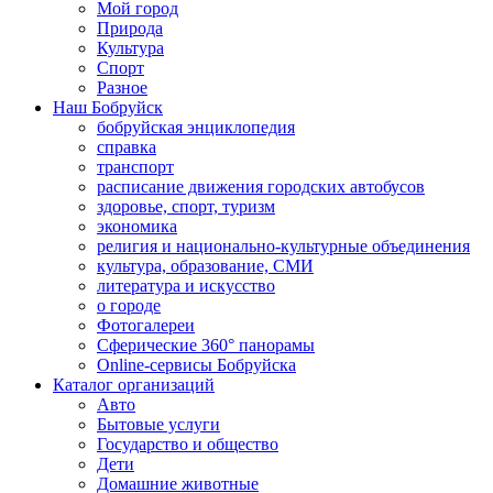
Мой город
Природа
Культура
Спорт
Разное
Наш Бобруйск
бобруйская энциклопедия
справка
транспорт
расписание движения городских автобусов
здоровье, спорт, туризм
экономика
религия и национально-культурные объединения
культура, образование, СМИ
литература и искусство
о городе
Фотогалереи
Сферические 360° панорамы
Online-сервисы Бобруйска
Каталог организаций
Авто
Бытовые услуги
Государство и общество
Дети
Домашние животные