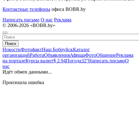
Контактные телефоны
офиса BOBR.by
Написать письмо
О нас
Реклама
© 2006-2026 «BOBR.by»
Поиск
Новости
Фотофакт
Наш Бобруйск
Каталог
организаций
Работа
Объявления
Афиша
Фото
Общение
Реклама
на портале
Курсы валют
$ 2.94
Погода
32°
Написать письмо
О
нас
Идёт обмен данными...
Произошла ошибка