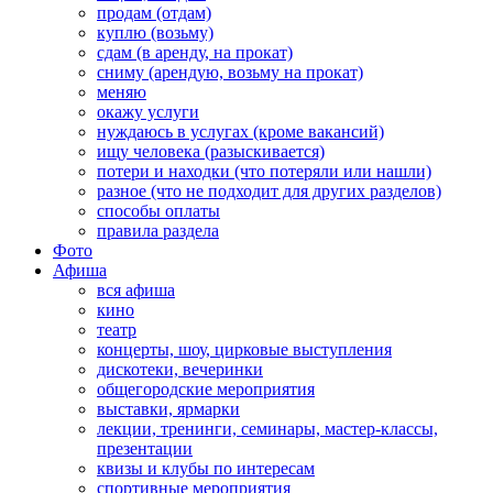
продам (отдам)
куплю (возьму)
сдам (в аренду, на прокат)
сниму (арендую, возьму на прокат)
меняю
окажу услуги
нуждаюсь в услугах (кроме вакансий)
ищу человека (разыскивается)
потери и находки (что потеряли или нашли)
разное (что не подходит для других разделов)
способы оплаты
правила раздела
Фото
Афиша
вся афиша
кино
театр
концерты, шоу, цирковые выступления
дискотеки, вечеринки
общегородские мероприятия
выставки, ярмарки
лекции, тренинги, семинары, мастер-классы,
презентации
квизы и клубы по интересам
спортивные мероприятия