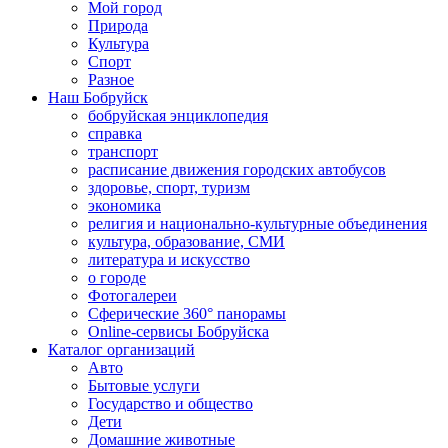
Мой город
Природа
Культура
Спорт
Разное
Наш Бобруйск
бобруйская энциклопедия
справка
транспорт
расписание движения городских автобусов
здоровье, спорт, туризм
экономика
религия и национально-культурные объединения
культура, образование, СМИ
литература и искусство
о городе
Фотогалереи
Сферические 360° панорамы
Online-сервисы Бобруйска
Каталог организаций
Авто
Бытовые услуги
Государство и общество
Дети
Домашние животные