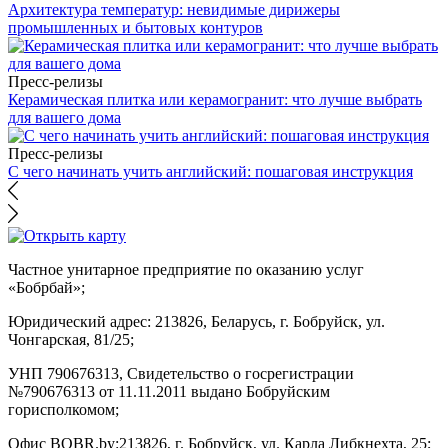
Архитектура температур: невидимые дирижеры
промышленных и бытовых контуров
Пресс-релизы
Керамическая плитка или керамогранит: что лучше выбрать
для вашего дома
Пресс-релизы
С чего начинать учить английский: пошаговая инструкция
Частное унитарное предприятие по оказанию услуг
«Бобрбай»;
Юридический адрес:
213826, Беларусь, г. Бобруйск, ул.
Чонгарская, 81/25;
УНП 790676313, Свидетельство о госрегистрации
№790676313 от 11.11.2011 выдано Бобруйским
горисполкомом;
Офис BOBR.by:
213826, г. Бобруйск, ул. Карла Либкнехта, 25;