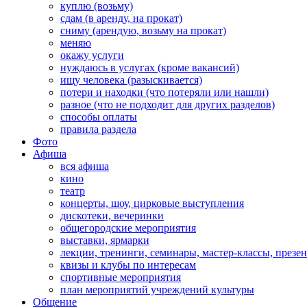
куплю (возьму)
сдам (в аренду, на прокат)
сниму (арендую, возьму на прокат)
меняю
окажу услуги
нуждаюсь в услугах (кроме вакансий)
ищу человека (разыскивается)
потери и находки (что потеряли или нашли)
разное (что не подходит для других разделов)
способы оплаты
правила раздела
Фото
Афиша
вся афиша
кино
театр
концерты, шоу, цирковые выступления
дискотеки, вечеринки
общегородские мероприятия
выставки, ярмарки
лекции, тренинги, семинары, мастер-классы, презе
квизы и клубы по интересам
спортивные мероприятия
план мероприятий учреждений культуры
Общение