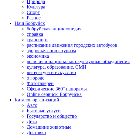
Природа
Культура
Спорт
Разное
Наш Бобруйск
бобруйская энциклопедия
справка
транспорт
расписание движения городских автобусов
здоровье, спорт, туризм
экономика
религия и национально-культурные объединения
культура, образование, СМИ
литература и искусство
о городе
Фотогалереи
Сферические 360° панорамы
Online-сервисы Бобруйска
Каталог организаций
Авто
Бытовые услуги
Государство и общество
Дети
Домашние животные
Доставка