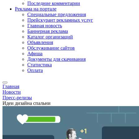
Последние комментарии
Реклама на портале
Специальные предложения
Прейскурант рекламных услуг
Главная новость
Баннерная реклама
Каталог организаций
Объявления
Обслуживание сайтов
Афиша
Документы для скачивания
Статистика
Оплата
Главная
Новости
Пресс-релизы
Идеи дизайна спальни