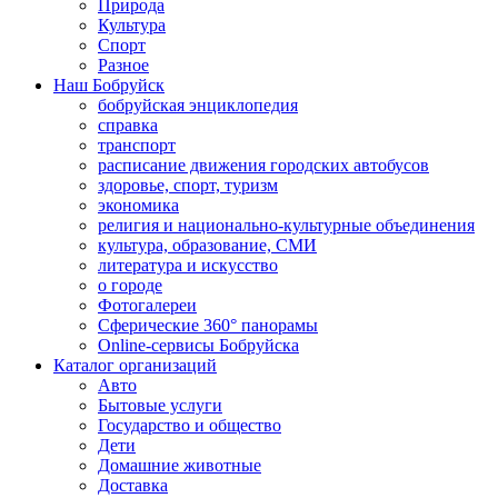
Природа
Культура
Спорт
Разное
Наш Бобруйск
бобруйская энциклопедия
справка
транспорт
расписание движения городских автобусов
здоровье, спорт, туризм
экономика
религия и национально-культурные объединения
культура, образование, СМИ
литература и искусство
о городе
Фотогалереи
Сферические 360° панорамы
Online-сервисы Бобруйска
Каталог организаций
Авто
Бытовые услуги
Государство и общество
Дети
Домашние животные
Доставка