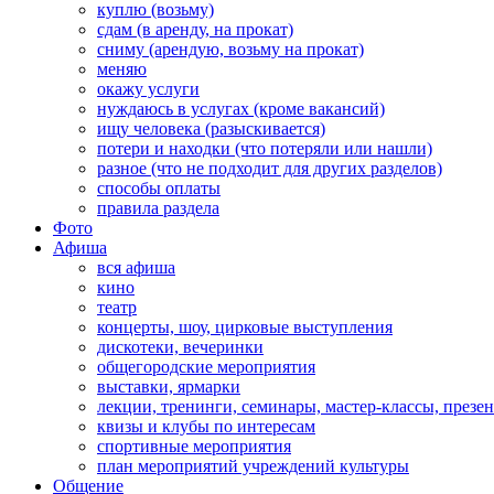
куплю (возьму)
сдам (в аренду, на прокат)
сниму (арендую, возьму на прокат)
меняю
окажу услуги
нуждаюсь в услугах (кроме вакансий)
ищу человека (разыскивается)
потери и находки (что потеряли или нашли)
разное (что не подходит для других разделов)
способы оплаты
правила раздела
Фото
Афиша
вся афиша
кино
театр
концерты, шоу, цирковые выступления
дискотеки, вечеринки
общегородские мероприятия
выставки, ярмарки
лекции, тренинги, семинары, мастер-классы, презе
квизы и клубы по интересам
спортивные мероприятия
план мероприятий учреждений культуры
Общение