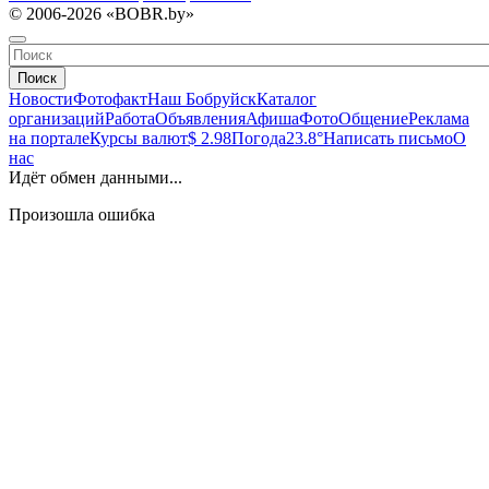
© 2006-2026 «BOBR.by»
Поиск
Новости
Фотофакт
Наш Бобруйск
Каталог
организаций
Работа
Объявления
Афиша
Фото
Общение
Реклама
на портале
Курсы валют
$ 2.98
Погода
23.8°
Написать письмо
О
нас
Идёт обмен данными...
Произошла ошибка