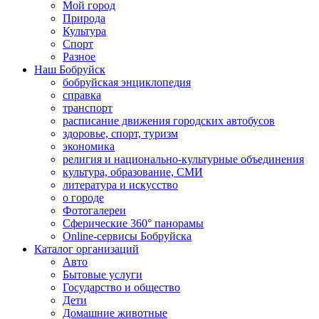
Мой город
Природа
Культура
Спорт
Разное
Наш Бобруйск
бобруйская энциклопедия
справка
транспорт
расписание движения городских автобусов
здоровье, спорт, туризм
экономика
религия и национально-культурные объединения
культура, образование, СМИ
литература и искусство
о городе
Фотогалереи
Сферические 360° панорамы
Online-сервисы Бобруйска
Каталог организаций
Авто
Бытовые услуги
Государство и общество
Дети
Домашние животные