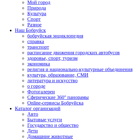
Мой город
Природа
Культура
Спорт
Разное
Наш Бобруйск
бобруйская энциклопедия
справка
транспорт
расписание движения городских автобусов
здоровье, спорт, туризм
экономика
религия и национально-культурные объединения
культура, образование, СМИ
литература и искусство
о городе
Фотогалереи
Сферические 360° панорамы
Online-сервисы Бобруйска
Каталог организаций
Авто
Бытовые услуги
Государство и общество
Дети
Домашние животные