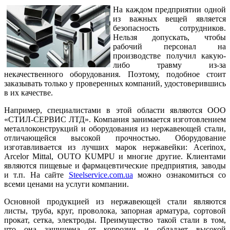
На каждом предприятии одной
из важных вещей является
безопасность сотрудников.
Нельзя допускать, чтобы
рабочий персонал на
производстве получил какую-
либо травму из-за
некачественного оборудования. Поэтому, подобное стоит
заказывать только у проверенных компаний, удостоверившись
в их качестве.
Например, специалистами в этой области являются ООО
«СТИЛ-СЕРВИС ЛТД». Компания занимается изготовлением
металлоконструкций и оборудования из нержавеющей стали,
отличающейся высокой прочностью. Оборудование
изготавливается из лучших марок нержавейки: Acerinox,
Arcelor Mittal, OUTO KUMPU и многие другие. Клиентами
являются пищевые и фармацевтические предприятия, заводы
и т.п. На сайте
Steelservice.com.ua
можно ознакомиться со
всеми ценами на услуги компании.
Основной продукцией из нержавеющей стали являются
листы, труба, круг, проволока, запорная арматура, сортовой
прокат, сетка, электроды. Преимущество такой стали в том,
что она защищена от коррозии и обладает высокой