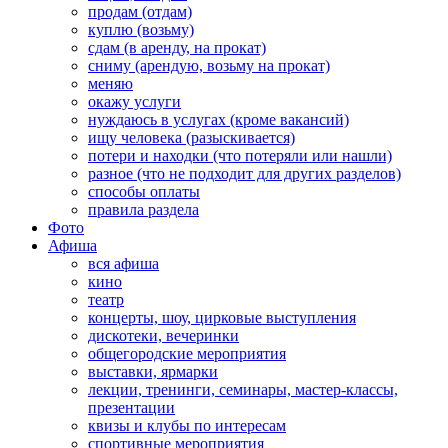
продам (отдам)
куплю (возьму)
сдам (в аренду, на прокат)
сниму (арендую, возьму на прокат)
меняю
окажу услуги
нуждаюсь в услугах (кроме вакансий)
ищу человека (разыскивается)
потери и находки (что потеряли или нашли)
разное (что не подходит для других разделов)
способы оплаты
правила раздела
Фото
Афиша
вся афиша
кино
театр
концерты, шоу, цирковые выступления
дискотеки, вечеринки
общегородские мероприятия
выставки, ярмарки
лекции, тренинги, семинары, мастер-классы,
презентации
квизы и клубы по интересам
спортивные мероприятия