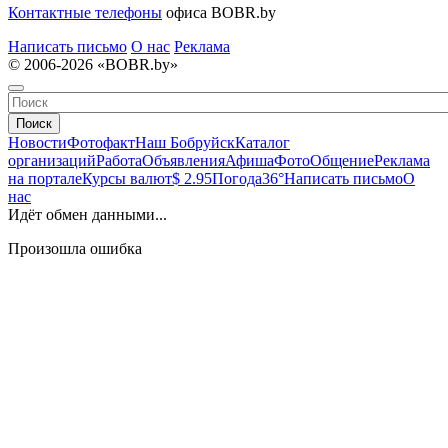
Контактные телефоны
офиса BOBR.by
Написать письмо
О нас
Реклама
© 2006-2026 «BOBR.by»
Поиск
Новости
Фотофакт
Наш Бобруйск
Каталог
организаций
Работа
Объявления
Афиша
Фото
Общение
Реклама
на портале
Курсы валют
$ 2.95
Погода
36°
Написать письмо
О
нас
Идёт обмен данными...
Произошла ошибка