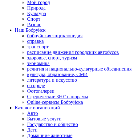
Мой город
Природа
Культура
Спорт
Разное
Наш Бобруйск
бобруйская энциклопедия
справка
транспорт
расписание движения городских автобусов
здоровье, спорт, туризм
экономика
религия и национально-культурные объединения
культура, образование, СМИ
литература и искусство
о городе
Фотогалереи
Сферические 360° панорамы
Online-сервисы Бобруйска
Каталог организаций
Авто
Бытовые услуги
Государство и общество
Дети
Домашние животные