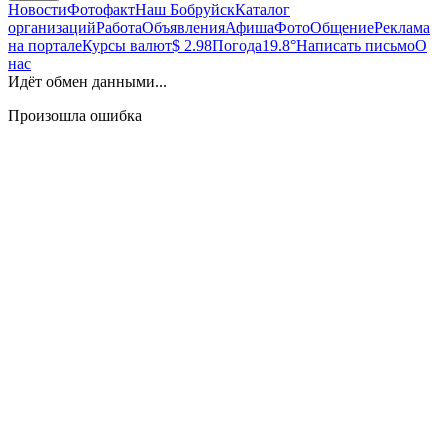
Новости
Фотофакт
Наш Бобруйск
Каталог
организаций
Работа
Объявления
Афиша
Фото
Общение
Реклама
на портале
Курсы валют
$ 2.98
Погода
19.8°
Написать письмо
О
нас
Идёт обмен данными...
Произошла ошибка