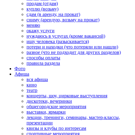
продам (отдам)
куплю (возьму)
сдам (в аренду, на прокат)
сниму (арендую, возьму на прокат)
меняю
окажу услуги
нуждаюсь в услугах (кроме вакансий)
ищу человека (разыскивается)
потери и находки (что потеряли или нашли)
разное (что не подходит для других разделов)
способы оплаты
правила раздела
Фото
Афиша
вся афиша
кино
театр
концерты, шоу, цирковые выступления
дискотеки, вечеринки
общегородские мероприятия
выставки, ярмарки
лекции, тренинги, семинары, мастер-классы,
презентации
квизы и клубы по интересам
спортивные мероприятия