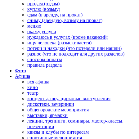
продам (отдам)
куплю (возьму)
сдам (в аренду, на прокат)
сниму (арендую, возьму на прокат)
меняю
окажу услуги
нуждаюсь в услугах (кроме вакансий)
ищу человека (разыскивается)
потери и находки (что потеряли или нашли)
разное (что не подходит для других разделов)
способы оплаты
правила раздела
Фото
Афиша
вся афиша
кино
театр
концерты, шоу, цирковые выступления
дискотеки, вечеринки
общегородские мероприятия
выставки, ярмарки
лекции, тренинги, семинары, мастер-классы,
презентации
квизы и клубы по интересам
спортивные мероприятия