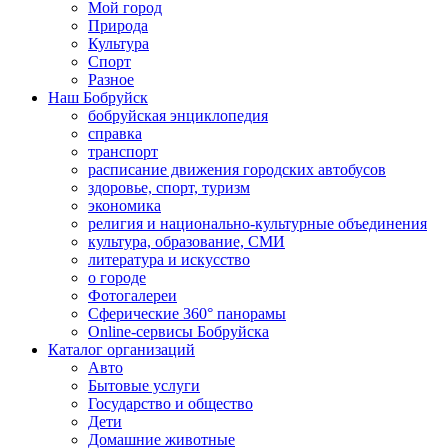
Мой город
Природа
Культура
Спорт
Разное
Наш Бобруйск
бобруйская энциклопедия
справка
транспорт
расписание движения городских автобусов
здоровье, спорт, туризм
экономика
религия и национально-культурные объединения
культура, образование, СМИ
литература и искусство
о городе
Фотогалереи
Сферические 360° панорамы
Online-сервисы Бобруйска
Каталог организаций
Авто
Бытовые услуги
Государство и общество
Дети
Домашние животные