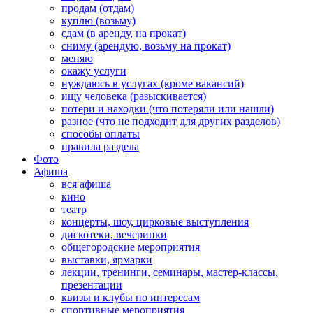
продам (отдам)
куплю (возьму)
сдам (в аренду, на прокат)
сниму (арендую, возьму на прокат)
меняю
окажу услуги
нуждаюсь в услугах (кроме вакансий)
ищу человека (разыскивается)
потери и находки (что потеряли или нашли)
разное (что не подходит для других разделов)
способы оплаты
правила раздела
Фото
Афиша
вся афиша
кино
театр
концерты, шоу, цирковые выступления
дискотеки, вечеринки
общегородские мероприятия
выставки, ярмарки
лекции, тренинги, семинары, мастер-классы,
презентации
квизы и клубы по интересам
спортивные мероприятия