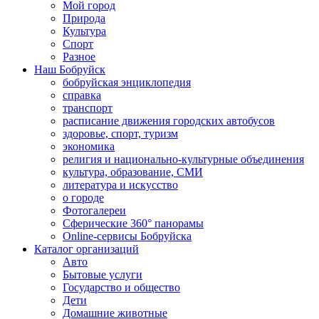
Мой город
Природа
Культура
Спорт
Разное
Наш Бобруйск
бобруйская энциклопедия
справка
транспорт
расписание движения городских автобусов
здоровье, спорт, туризм
экономика
религия и национально-культурные объединения
культура, образование, СМИ
литература и искусство
о городе
Фотогалереи
Сферические 360° панорамы
Online-сервисы Бобруйска
Каталог организаций
Авто
Бытовые услуги
Государство и общество
Дети
Домашние животные