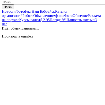
Поиск
Новости
Фотофакт
Наш Бобруйск
Каталог
организаций
Работа
Объявления
Афиша
Фото
Общение
Реклама
на портале
Курсы валют
$ 2.95
Погода
36°
Написать письмо
О
нас
Идёт обмен данными...
Произошла ошибка