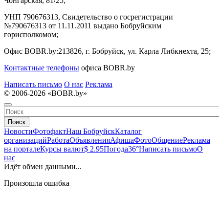
Чонгарская, 81/25;
УНП 790676313, Свидетельство о госрегистрации
№790676313 от 11.11.2011 выдано Бобруйским
горисполкомом;
Офис BOBR.by:
213826, г. Бобруйск, ул. Карла Либкнехта, 25;
Контактные телефоны
офиса BOBR.by
Написать письмо
О нас
Реклама
© 2006-2026 «BOBR.by»
Поиск
Новости
Фотофакт
Наш Бобруйск
Каталог
организаций
Работа
Объявления
Афиша
Фото
Общение
Реклама
на портале
Курсы валют
$ 2.95
Погода
36°
Написать письмо
О
нас
Идёт обмен данными...
Произошла ошибка