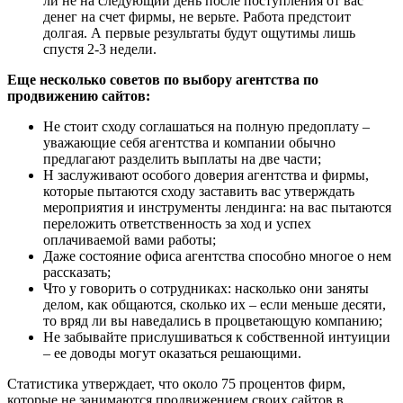
ли не на следующий день после поступления от вас
денег на счет фирмы, не верьте. Работа предстоит
долгая. А первые результаты будут ощутимы лишь
спустя 2-3 недели.
Еще несколько советов по выбору агентства по
продвижению сайтов:
Не стоит сходу соглашаться на полную предоплату –
уважающие себя агентства и компании обычно
предлагают разделить выплаты на две части;
Н заслуживают особого доверия агентства и фирмы,
которые пытаются сходу заставить вас утверждать
мероприятия и инструменты лендинга: на вас пытаются
переложить ответственность за ход и успех
оплачиваемой вами работы;
Даже состояние офиса агентства способно многое о нем
рассказать;
Что у говорить о сотрудниках: насколько они заняты
делом, как общаются, сколько их – если меньше десяти,
то вряд ли вы наведались в процветающую компанию;
Не забывайте прислушиваться к собственной интуиции
– ее доводы могут оказаться решающими.
Статистика утверждает, что около 75 процентов фирм,
которые не занимаются продвижением своих сайтов в