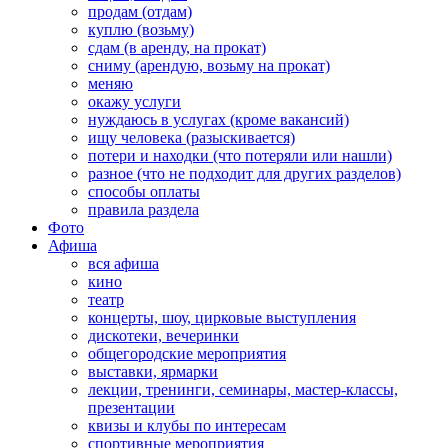
продам (отдам)
куплю (возьму)
сдам (в аренду, на прокат)
сниму (арендую, возьму на прокат)
меняю
окажу услуги
нуждаюсь в услугах (кроме вакансий)
ищу человека (разыскивается)
потери и находки (что потеряли или нашли)
разное (что не подходит для других разделов)
способы оплаты
правила раздела
Фото
Афиша
вся афиша
кино
театр
концерты, шоу, цирковые выступления
дискотеки, вечеринки
общегородские мероприятия
выставки, ярмарки
лекции, тренинги, семинары, мастер-классы,
презентации
квизы и клубы по интересам
спортивные мероприятия