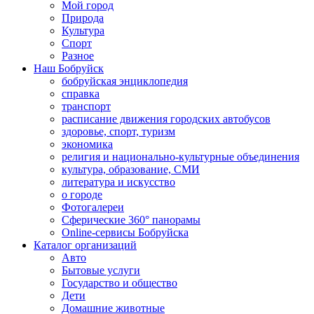
Мой город
Природа
Культура
Спорт
Разное
Наш Бобруйск
бобруйская энциклопедия
справка
транспорт
расписание движения городских автобусов
здоровье, спорт, туризм
экономика
религия и национально-культурные объединения
культура, образование, СМИ
литература и искусство
о городе
Фотогалереи
Сферические 360° панорамы
Online-сервисы Бобруйска
Каталог организаций
Авто
Бытовые услуги
Государство и общество
Дети
Домашние животные