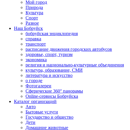
Мой город
Природа
Культура
Спорт
Разное
Наш Бобруйск
бобруйская энциклопедия
справка
транспорт
расписание движения городских автобусов
здоровье, спорт, туризм
экономика
религия и национально-культурные объединения
культура, образование, СМИ
литература и искусство
о городе
Фотогалереи
Сферические 360° панорамы
Online-сервисы Бобруйска
Каталог организаций
Авто
Бытовые услуги
Государство и общество
Дети
Домашние животные