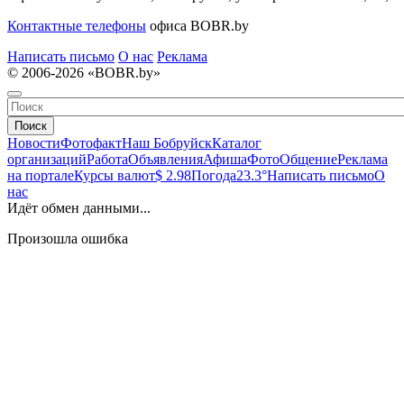
Контактные телефоны
офиса BOBR.by
Написать письмо
О нас
Реклама
© 2006-2026 «BOBR.by»
Поиск
Новости
Фотофакт
Наш Бобруйск
Каталог
организаций
Работа
Объявления
Афиша
Фото
Общение
Реклама
на портале
Курсы валют
$ 2.98
Погода
23.3°
Написать письмо
О
нас
Идёт обмен данными...
Произошла ошибка