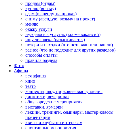
продам (отдам)
куплю (возьму)
сдам (в аренду, на прокат)
сниму (арендую, возьму на прокат)
меняю
окажу услуги
нуждаюсь в услугах (кроме вакансий)
ищу человека (разыскивается)
потери и находки (что потеряли или нашли)
разное (что не подходит для других разделов)
способы оплаты
правила раздела
Фото
Афиша
вся афиша
кино
театр
концерты, шоу, цирковые выступления
дискотеки, вечеринки
общегородские мероприятия
выставки, ярмарки
лекции, тренинги, семинары, мастер-классы,
презентации
квизы и клубы по интересам
спортивные мероприятия