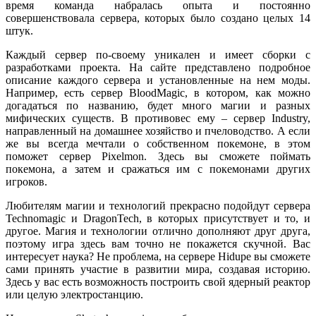
время команда набралась опыта и постоянно
совершенствовала сервера, которых было создано целых 14
штук.
Каждый сервер по-своему уникален и имеет сборки с
разработками проекта. На сайте представлено подробное
описание каждого сервера и установленные на нем моды.
Например, есть сервер BloodMagic, в котором, как можно
догадаться по названию, будет много магии и разных
мифических существ. В противовес ему – сервер Industry,
направленный на домашнее хозяйство и пчеловодство. А если
же вы всегда мечтали о собственном покемоне, в этом
поможет сервер Pixelmon. Здесь вы сможете поймать
покемона, а затем и сражаться им с покемонами других
игроков.
Любителям магии и технологий прекрасно подойдут сервера
Technomagic и DragonTech, в которых присутствует и то, и
другое. Магия и технологии отлично дополняют друг друга,
поэтому игра здесь вам точно не покажется скучной. Вас
интересует наука? Не проблема, на сервере Hidupe вы сможете
сами принять участие в развитии мира, создавая историю.
Здесь у вас есть возможность построить свой ядерный реактор
или целую электростанцию.