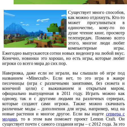
Существует много способов,
как можно отдохнуть. Кто-то
может прогуливаться в
одиночестве, кому-то по
душе чтение книг, просмотр
телепередач. Помимо всего
этого, многие люди любят
компьютерные игры.
Ежегодно выпускаются сотни новых видеоигр на любой вкус.
Конечно, новинки это хорошо, но есть игры, которые любят
игроки со всего мира до сих пор.
Наверняка, даже если не играли, вы слышали об игре под
названием «Minecraft». Если нет, то это игра в жанре
песочницы (игра с различными занятиями, без сюжета и
конечной цели) с выживанием и открытым миром,
официально выпущенная в 2011 году. Играть можно как
одному, так и с другими людьми на различных серверах,
которые создают сами игроки. Также можно скачивать
различные моды – дополнения для игры, например, мод на
новые растения и многое другое. Если вы ищете
сервера с
модами
, то в этом вам поможет проект Lemon Craft. Он
существует почти с самого создания игры – с 2012 года. За это