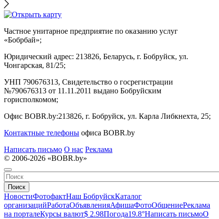
Частное унитарное предприятие по оказанию услуг
«Бобрбай»;
Юридический адрес:
213826, Беларусь, г. Бобруйск, ул.
Чонгарская, 81/25;
УНП 790676313, Свидетельство о госрегистрации
№790676313 от 11.11.2011 выдано Бобруйским
горисполкомом;
Офис BOBR.by:
213826, г. Бобруйск, ул. Карла Либкнехта, 25;
Контактные телефоны
офиса BOBR.by
Написать письмо
О нас
Реклама
© 2006-2026 «BOBR.by»
Поиск
Новости
Фотофакт
Наш Бобруйск
Каталог
организаций
Работа
Объявления
Афиша
Фото
Общение
Реклама
на портале
Курсы валют
$ 2.98
Погода
19.8°
Написать письмо
О