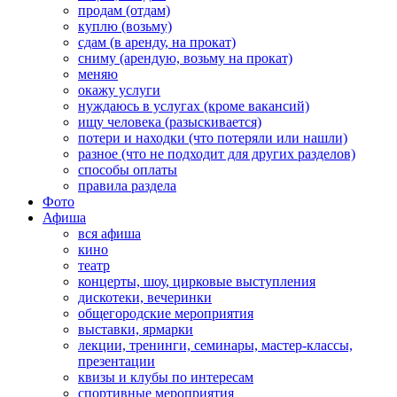
продам (отдам)
куплю (возьму)
сдам (в аренду, на прокат)
сниму (арендую, возьму на прокат)
меняю
окажу услуги
нуждаюсь в услугах (кроме вакансий)
ищу человека (разыскивается)
потери и находки (что потеряли или нашли)
разное (что не подходит для других разделов)
способы оплаты
правила раздела
Фото
Афиша
вся афиша
кино
театр
концерты, шоу, цирковые выступления
дискотеки, вечеринки
общегородские мероприятия
выставки, ярмарки
лекции, тренинги, семинары, мастер-классы,
презентации
квизы и клубы по интересам
спортивные мероприятия