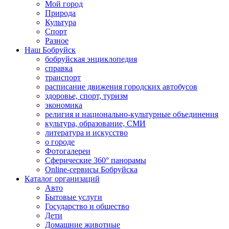
Мой город
Природа
Культура
Спорт
Разное
Наш Бобруйск
бобруйская энциклопедия
справка
транспорт
расписание движения городских автобусов
здоровье, спорт, туризм
экономика
религия и национально-культурные объединения
культура, образование, СМИ
литература и искусство
о городе
Фотогалереи
Сферические 360° панорамы
Online-сервисы Бобруйска
Каталог организаций
Авто
Бытовые услуги
Государство и общество
Дети
Домашние животные