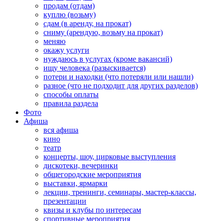
продам (отдам)
куплю (возьму)
сдам (в аренду, на прокат)
сниму (арендую, возьму на прокат)
меняю
окажу услуги
нуждаюсь в услугах (кроме вакансий)
ищу человека (разыскивается)
потери и находки (что потеряли или нашли)
разное (что не подходит для других разделов)
способы оплаты
правила раздела
Фото
Афиша
вся афиша
кино
театр
концерты, шоу, цирковые выступления
дискотеки, вечеринки
общегородские мероприятия
выставки, ярмарки
лекции, тренинги, семинары, мастер-классы,
презентации
квизы и клубы по интересам
спортивные мероприятия