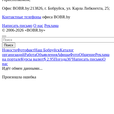
Офис BOBR.by:
213826, г. Бобруйск, ул. Карла Либкнехта, 25;
Контактные телефоны
офиса BOBR.by
Написать письмо
О нас
Реклама
© 2006-2026 «BOBR.by»
Поиск
Новости
Фотофакт
Наш Бобруйск
Каталог
организаций
Работа
Объявления
Афиша
Фото
Общение
Реклама
на портале
Курсы валют
$ 2.95
Погода
36°
Написать письмо
О
нас
Идёт обмен данными...
Произошла ошибка