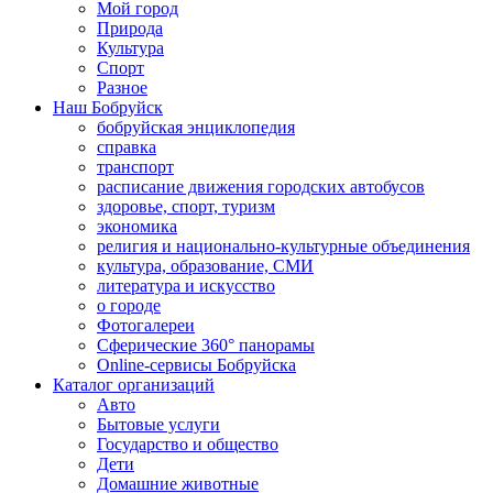
Мой город
Природа
Культура
Спорт
Разное
Наш Бобруйск
бобруйская энциклопедия
справка
транспорт
расписание движения городских автобусов
здоровье, спорт, туризм
экономика
религия и национально-культурные объединения
культура, образование, СМИ
литература и искусство
о городе
Фотогалереи
Сферические 360° панорамы
Online-сервисы Бобруйска
Каталог организаций
Авто
Бытовые услуги
Государство и общество
Дети
Домашние животные