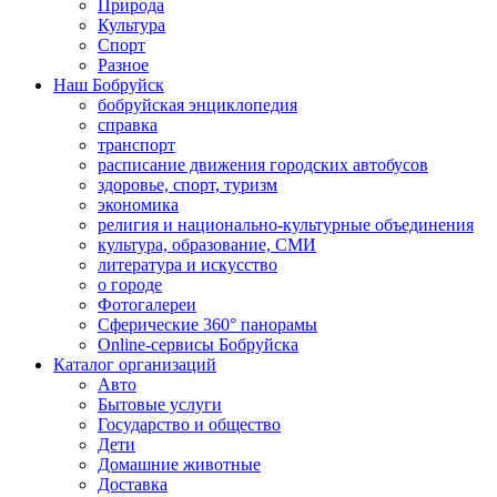
Природа
Культура
Спорт
Разное
Наш Бобруйск
бобруйская энциклопедия
справка
транспорт
расписание движения городских автобусов
здоровье, спорт, туризм
экономика
религия и национально-культурные объединения
культура, образование, СМИ
литература и искусство
о городе
Фотогалереи
Сферические 360° панорамы
Online-сервисы Бобруйска
Каталог организаций
Авто
Бытовые услуги
Государство и общество
Дети
Домашние животные
Доставка