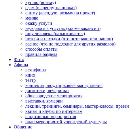
куплю (возьму)
сдам (в аренду, на прокат)
сниму (арендую, возьму на прокат)
меняю
окажу услуги
нуждаюсь в услугах (кроме вакансий)
ищу человека (разыскивается)
потери и находки (что потеряли или нашли)
разное (что не подходит для других разделов)
способы оплаты
правила раздела
Фото
Афиша
вся афиша
кино
театр
концерты, шоу, цирковые выступления
дискотеки, вечеринки
общегородские мероприятия
выставки, ярмарки
лекции, тренинги, семинары, мастер-классы, презе
квизы и клубы по интересам
спортивные мероприятия
план мероприятий учреждений культуры
Общение