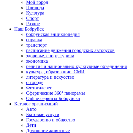
Мой город
Природа
Культура
Спорт
Разное
Наш Бобруйск
бобруйская энциклопедия
справка
транспорт
расписание движения городских автобусов
здоровье, спорт, туризм
экономика
религия и национально-культурные объединения
культура, образование, СМИ
литература и искусство
о городе
Фотогалереи
Сферические 360° панорамы
Online-сервисы Бобруйска
Каталог организаций
Авто
Бытовые услуги
Государство и общество
Дети
Домашние животные