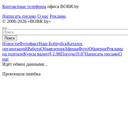
Контактные телефоны
офиса BOBR.by
Написать письмо
О нас
Реклама
© 2006-2026 «BOBR.by»
Поиск
Новости
Фотофакт
Наш Бобруйск
Каталог
организаций
Работа
Объявления
Афиша
Фото
Общение
Реклама
на портале
Курсы валют
$ 2.98
Погода
19.8°
Написать письмо
О
нас
Идёт обмен данными...
Произошла ошибка