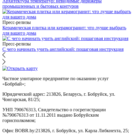
Архитектура температур: невидимые дирижеры
промышленных и бытовых контуров
Пресс-релизы
Керамическая плитка или керамогранит: что лучше выбрать
для вашего дома
Пресс-релизы
С чего начинать учить английский: пошаговая инструкция
Частное унитарное предприятие по оказанию услуг
«Бобрбай»;
Юридический адрес:
213826, Беларусь, г. Бобруйск, ул.
Чонгарская, 81/25;
УНП 790676313, Свидетельство о госрегистрации
№790676313 от 11.11.2011 выдано Бобруйским
горисполкомом;
Офис BOBR.by:
213826, г. Бобруйск, ул. Карла Либкнехта, 25;