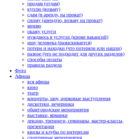
продам (отдам)
куплю (возьму)
сдам (в аренду, на прокат)
сниму (арендую, возьму на прокат)
меняю
окажу услуги
нуждаюсь в услугах (кроме вакансий)
ищу человека (разыскивается)
потери и находки (что потеряли или нашли)
разное (что не подходит для других разделов)
способы оплаты
правила раздела
Фото
Афиша
вся афиша
кино
театр
концерты, шоу, цирковые выступления
дискотеки, вечеринки
общегородские мероприятия
выставки, ярмарки
лекции, тренинги, семинары, мастер-классы,
презентации
квизы и клубы по интересам
спортивные мероприятия