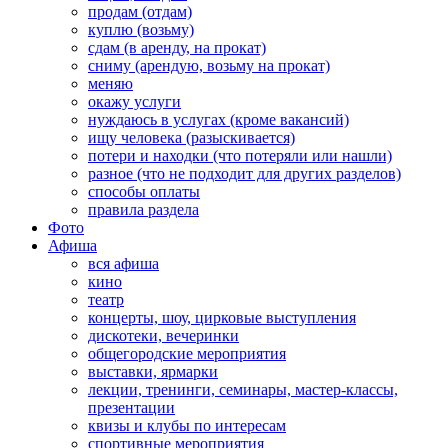
продам (отдам)
куплю (возьму)
сдам (в аренду, на прокат)
сниму (арендую, возьму на прокат)
меняю
окажу услуги
нуждаюсь в услугах (кроме вакансий)
ищу человека (разыскивается)
потери и находки (что потеряли или нашли)
разное (что не подходит для других разделов)
способы оплаты
правила раздела
Фото
Афиша
вся афиша
кино
театр
концерты, шоу, цирковые выступления
дискотеки, вечеринки
общегородские мероприятия
выставки, ярмарки
лекции, тренинги, семинары, мастер-классы,
презентации
квизы и клубы по интересам
спортивные мероприятия