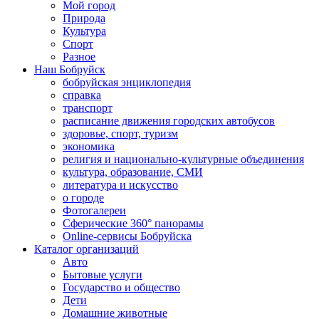
Мой город
Природа
Культура
Спорт
Разное
Наш Бобруйск
бобруйская энциклопедия
справка
транспорт
расписание движения городских автобусов
здоровье, спорт, туризм
экономика
религия и национально-культурные объединения
культура, образование, СМИ
литература и искусство
о городе
Фотогалереи
Сферические 360° панорамы
Online-сервисы Бобруйска
Каталог организаций
Авто
Бытовые услуги
Государство и общество
Дети
Домашние животные