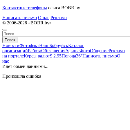
Контактные телефоны
офиса BOBR.by
Написать письмо
О нас
Реклама
© 2006-2026 «BOBR.by»
Поиск
Новости
Фотофакт
Наш Бобруйск
Каталог
организаций
Работа
Объявления
Афиша
Фото
Общение
Реклама
на портале
Курсы валют
$ 2.95
Погода
36°
Написать письмо
О
нас
Идёт обмен данными...
Произошла ошибка