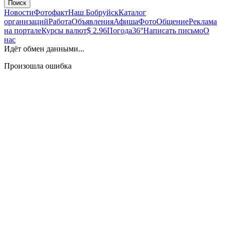
Поиск
Новости
Фотофакт
Наш Бобруйск
Каталог
организаций
Работа
Объявления
Афиша
Фото
Общение
Реклама
на портале
Курсы валют
$ 2.96
Погода
36°
Написать письмо
О
нас
Идёт обмен данными...
Произошла ошибка