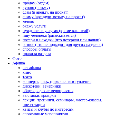
продам (отдам)
куплю (возьму)
сдам (в аренду, на прокат)
сниму (арендую, возьму на прокат)
меняю
окажу услуги
нуждаюсь в услугах (кроме вакансий)
ищу человека (разыскивается)
потери и находки (что потеряли или нашли)
разное (что не подходит для других разделов)
способы оплаты
правила раздела
Фото
Афиша
вся афиша
кино
театр
концерты, шоу, цирковые выступления
дискотеки, вечеринки
общегородские мероприятия
выставки, ярмарки
лекции, тренинги, семинары, мастер-классы,
презентации
квизы и клубы по интересам
спортивные мероприятия