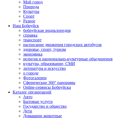
Мой город
Природа
Культура
Спорт
Разное
Наш Бобруйск
бобруйская энциклопедия
справка
транспорт
расписание движения городских автобусов
здоровье, спорт, туризм
экономика
религия и национально-культурные объединения
культура, образование, СМИ
литература и искусство
о городе
Фотогалереи
Сферические 360° панорамы
Online-сервисы Бобруйска
Каталог организаций
Авто
Бытовые услуги
Государство и общество
Дети
Домашние животные