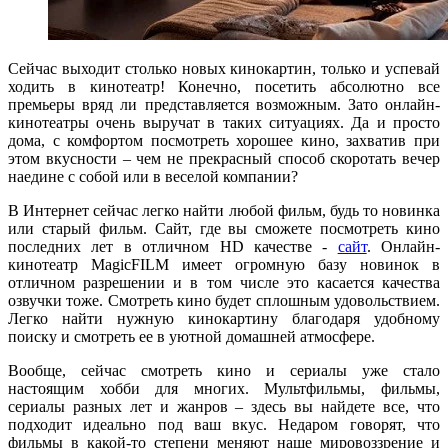
Сейчас выходит столько новых кинокартин, только и успевай
ходить в кинотеатр! Конечно, посетить абсолютно все
премьеры вряд ли представляется возможным. Зато онлайн-
кинотеатры очень выручат в таких ситуациях. Да и просто
дома, с комфортом посмотреть хорошее кино, захватив при
этом вкусности – чем не прекрасный способ скоротать вечер
наедине с собой или в веселой компании?
В Интернет сейчас легко найти любой фильм, будь то новинка
или старый фильм. Сайт, где вы сможете посмотреть кино
последних лет в отличном HD качестве -
сайт
. Онлайн-
кинотеатр MagicFILM имеет огромную базу новинок в
отличном разрешении и в том числе это касается качества
озвучки тоже. Смотреть кино будет сплошным удовольствием.
Легко найти нужную кинокартину благодаря удобному
поиску и смотреть ее в уютной домашней атмосфере.
Вообще, сейчас смотреть кино и сериалы уже стало
настоящим хобби для многих. Мультфильмы, фильмы,
сериалы разных лет и жанров – здесь вы найдете все, что
подходит идеально под ваш вкус. Недаром говорят, что
фильмы в какой-то степени меняют наше мировоззрение и