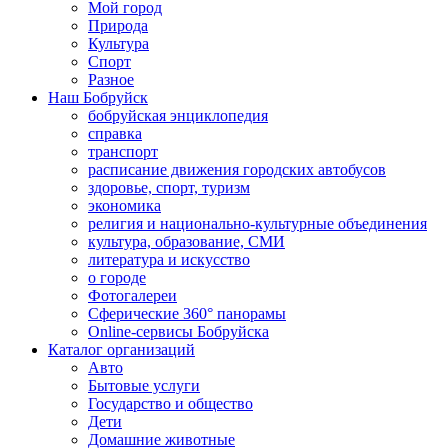
Мой город
Природа
Культура
Спорт
Разное
Наш Бобруйск
бобруйская энциклопедия
справка
транспорт
расписание движения городских автобусов
здоровье, спорт, туризм
экономика
религия и национально-культурные объединения
культура, образование, СМИ
литература и искусство
о городе
Фотогалереи
Сферические 360° панорамы
Online-сервисы Бобруйска
Каталог организаций
Авто
Бытовые услуги
Государство и общество
Дети
Домашние животные