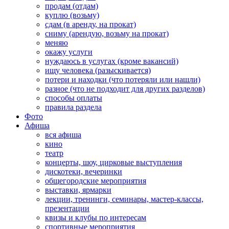
продам (отдам)
куплю (возьму)
сдам (в аренду, на прокат)
сниму (арендую, возьму на прокат)
меняю
окажу услуги
нуждаюсь в услугах (кроме вакансий)
ищу человека (разыскивается)
потери и находки (что потеряли или нашли)
разное (что не подходит для других разделов)
способы оплаты
правила раздела
Фото
Афиша
вся афиша
кино
театр
концерты, шоу, цирковые выступления
дискотеки, вечеринки
общегородские мероприятия
выставки, ярмарки
лекции, тренинги, семинары, мастер-классы,
презентации
квизы и клубы по интересам
спортивные мероприятия