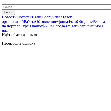
Поиск
Новости
Фотофакт
Наш Бобруйск
Каталог
организаций
Работа
Объявления
Афиша
Фото
Общение
Реклама
на портале
Курсы валют
$ 2.94
Погода
32°
Написать письмо
О
нас
Идёт обмен данными...
Произошла ошибка