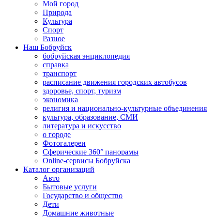
Мой город
Природа
Культура
Спорт
Разное
Наш Бобруйск
бобруйская энциклопедия
справка
транспорт
расписание движения городских автобусов
здоровье, спорт, туризм
экономика
религия и национально-культурные объединения
культура, образование, СМИ
литература и искусство
о городе
Фотогалереи
Сферические 360° панорамы
Online-сервисы Бобруйска
Каталог организаций
Авто
Бытовые услуги
Государство и общество
Дети
Домашние животные