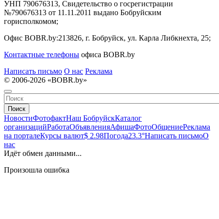
УНП 790676313, Свидетельство о госрегистрации
№790676313 от 11.11.2011 выдано Бобруйским
горисполкомом;
Офис BOBR.by:
213826, г. Бобруйск, ул. Карла Либкнехта, 25;
Контактные телефоны
офиса BOBR.by
Написать письмо
О нас
Реклама
© 2006-2026 «BOBR.by»
Поиск
Новости
Фотофакт
Наш Бобруйск
Каталог
организаций
Работа
Объявления
Афиша
Фото
Общение
Реклама
на портале
Курсы валют
$ 2.98
Погода
23.3°
Написать письмо
О
нас
Идёт обмен данными...
Произошла ошибка