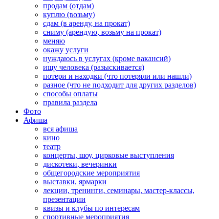
продам (отдам)
куплю (возьму)
сдам (в аренду, на прокат)
сниму (арендую, возьму на прокат)
меняю
окажу услуги
нуждаюсь в услугах (кроме вакансий)
ищу человека (разыскивается)
потери и находки (что потеряли или нашли)
разное (что не подходит для других разделов)
способы оплаты
правила раздела
Фото
Афиша
вся афиша
кино
театр
концерты, шоу, цирковые выступления
дискотеки, вечеринки
общегородские мероприятия
выставки, ярмарки
лекции, тренинги, семинары, мастер-классы,
презентации
квизы и клубы по интересам
спортивные мероприятия