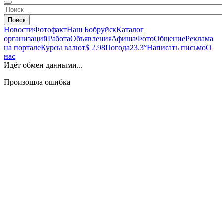
Поиск
Новости
Фотофакт
Наш Бобруйск
Каталог
организаций
Работа
Объявления
Афиша
Фото
Общение
Реклама
на портале
Курсы валют
$ 2.98
Погода
23.3°
Написать письмо
О
нас
Идёт обмен данными...
Произошла ошибка