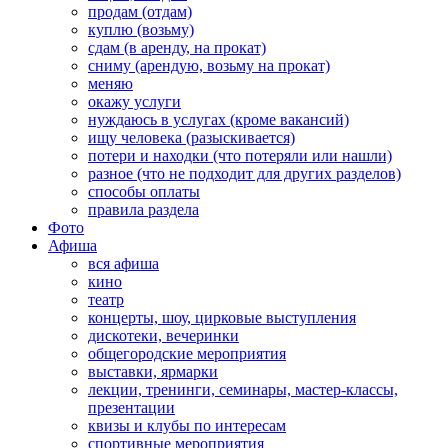
продам (отдам)
куплю (возьму)
сдам (в аренду, на прокат)
сниму (арендую, возьму на прокат)
меняю
окажу услуги
нуждаюсь в услугах (кроме вакансий)
ищу человека (разыскивается)
потери и находки (что потеряли или нашли)
разное (что не подходит для других разделов)
способы оплаты
правила раздела
Фото
Афиша
вся афиша
кино
театр
концерты, шоу, цирковые выступления
дискотеки, вечеринки
общегородские мероприятия
выставки, ярмарки
лекции, тренинги, семинары, мастер-классы,
презентации
квизы и клубы по интересам
спортивные мероприятия