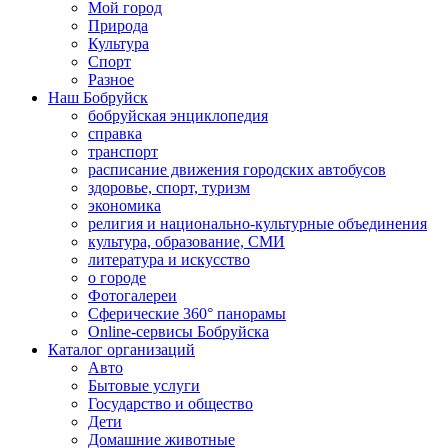
Мой город
Природа
Культура
Спорт
Разное
Наш Бобруйск
бобруйская энциклопедия
справка
транспорт
расписание движения городских автобусов
здоровье, спорт, туризм
экономика
религия и национально-культурные объединения
культура, образование, СМИ
литература и искусство
о городе
Фотогалереи
Сферические 360° панорамы
Online-сервисы Бобруйска
Каталог организаций
Авто
Бытовые услуги
Государство и общество
Дети
Домашние животные