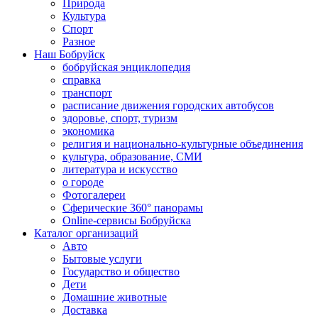
Природа
Культура
Спорт
Разное
Наш Бобруйск
бобруйская энциклопедия
справка
транспорт
расписание движения городских автобусов
здоровье, спорт, туризм
экономика
религия и национально-культурные объединения
культура, образование, СМИ
литература и искусство
о городе
Фотогалереи
Сферические 360° панорамы
Online-сервисы Бобруйска
Каталог организаций
Авто
Бытовые услуги
Государство и общество
Дети
Домашние животные
Доставка