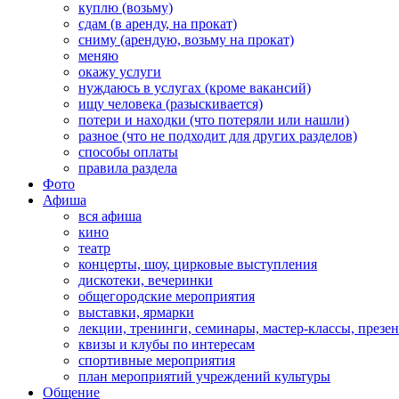
куплю (возьму)
сдам (в аренду, на прокат)
сниму (арендую, возьму на прокат)
меняю
окажу услуги
нуждаюсь в услугах (кроме вакансий)
ищу человека (разыскивается)
потери и находки (что потеряли или нашли)
разное (что не подходит для других разделов)
способы оплаты
правила раздела
Фото
Афиша
вся афиша
кино
театр
концерты, шоу, цирковые выступления
дискотеки, вечеринки
общегородские мероприятия
выставки, ярмарки
лекции, тренинги, семинары, мастер-классы, презе
квизы и клубы по интересам
спортивные мероприятия
план мероприятий учреждений культуры
Общение