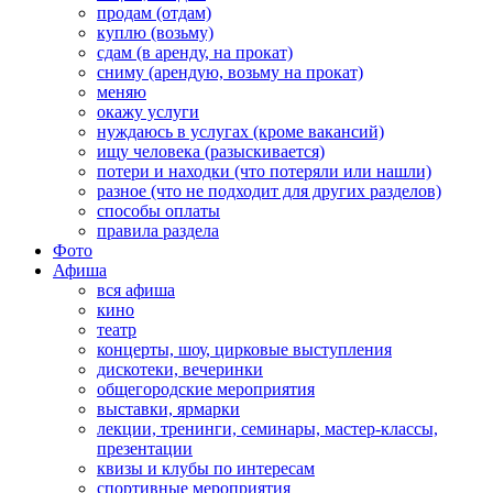
продам (отдам)
куплю (возьму)
сдам (в аренду, на прокат)
сниму (арендую, возьму на прокат)
меняю
окажу услуги
нуждаюсь в услугах (кроме вакансий)
ищу человека (разыскивается)
потери и находки (что потеряли или нашли)
разное (что не подходит для других разделов)
способы оплаты
правила раздела
Фото
Афиша
вся афиша
кино
театр
концерты, шоу, цирковые выступления
дискотеки, вечеринки
общегородские мероприятия
выставки, ярмарки
лекции, тренинги, семинары, мастер-классы,
презентации
квизы и клубы по интересам
спортивные мероприятия