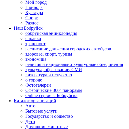
Мой город
Природа
Культура
Спорт
Разное
Наш Бобруйск
бобруйская энциклопедия
справка
транспорт
расписание движения городских автобусов
здоровье, спорт, туризм
экономика
религия и национально-культурные объединения
культура, образование, СМИ
литература и искусство
о городе
Фотогалереи
Сферические 360° панорамы
Online-сервисы Бобруйска
Каталог организаций
Авто
Бытовые услуги
Государство и общество
Дети
Домашние животные