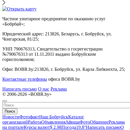
Частное унитарное предприятие по оказанию услуг
«Бобрбай»;
Юридический адрес:
213826, Беларусь, г. Бобруйск, ул.
Чонгарская, 81/25;
УНП 790676313, Свидетельство о госрегистрации
№790676313 от 11.11.2011 выдано Бобруйским
горисполкомом;
Офис BOBR.by:
213826, г. Бобруйск, ул. Карла Либкнехта, 25;
Контактные телефоны
офиса BOBR.by
Написать письмо
О нас
Реклама
© 2006-2026 «BOBR.by»
Поиск
Новости
Фотофакт
Наш Бобруйск
Каталог
организаций
Работа
Объявления
Афиша
Фото
Общение
Реклама
на портале
Курсы валют
$ 2.98
Погода
19.8°
Написать письмо
О