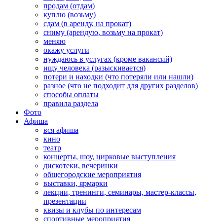
продам (отдам)
куплю (возьму)
сдам (в аренду, на прокат)
сниму (арендую, возьму на прокат)
меняю
окажу услуги
нуждаюсь в услугах (кроме вакансий)
ищу человека (разыскивается)
потери и находки (что потеряли или нашли)
разное (что не подходит для других разделов)
способы оплаты
правила раздела
Фото
Афиша
вся афиша
кино
театр
концерты, шоу, цирковые выступления
дискотеки, вечеринки
общегородские мероприятия
выставки, ярмарки
лекции, тренинги, семинары, мастер-классы,
презентации
квизы и клубы по интересам
спортивные мероприятия