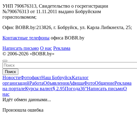
УНП 790676313, Свидетельство о госрегистрации
№790676313 от 11.11.2011 выдано Бобруйским
горисполкомом;
Офис BOBR.by:
213826, г. Бобруйск, ул. Карла Либкнехта, 25;
Контактные телефоны
офиса BOBR.by
Написать письмо
О нас
Реклама
© 2006-2026 «BOBR.by»
Поиск
Новости
Фотофакт
Наш Бобруйск
Каталог
организаций
Работа
Объявления
Афиша
Фото
Общение
Реклама
на портале
Курсы валют
$ 2.95
Погода
36°
Написать письмо
О
нас
Идёт обмен данными...
Произошла ошибка