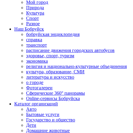
Мой город
Природа
Культура
Спорт
Разное
Наш Бобруйск
бобруйская энциклопедия
справка
транспорт
расписание движения городских автобусов
здоровье, спорт, туризм
экономика
религия и национально-культурные объединения
культура, образование, СМИ
литература и искусство
о городе
Фотогалереи
Сферические 360° панорамы
Online-сервисы Бобруйска
Каталог организаций
Авто
Бытовые услуги
Государство и общество
Дети
Домашние животные