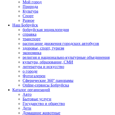
Мой город
Природа
Культура
Спорт
Разное
Наш Бобруйск
бобруйская энциклопедия
справка
транспорт
расписание движения городских автобусов
здоровье, спорт, туризм
экономика
религия и национально-культурные объединения
культура, образование, СМИ
литература и искусство
о городе
Фотогалереи
Сферические 360° панорамы
Online-сервисы Бобруйска
Каталог организаций
Авто
Бытовые услуги
Государство и общество
Дети
Домашние животные