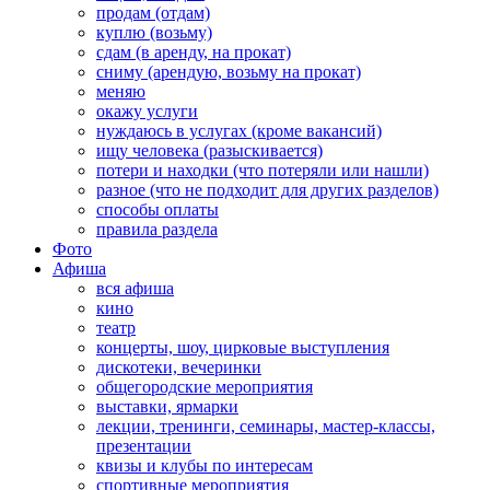
продам (отдам)
куплю (возьму)
сдам (в аренду, на прокат)
сниму (арендую, возьму на прокат)
меняю
окажу услуги
нуждаюсь в услугах (кроме вакансий)
ищу человека (разыскивается)
потери и находки (что потеряли или нашли)
разное (что не подходит для других разделов)
способы оплаты
правила раздела
Фото
Афиша
вся афиша
кино
театр
концерты, шоу, цирковые выступления
дискотеки, вечеринки
общегородские мероприятия
выставки, ярмарки
лекции, тренинги, семинары, мастер-классы,
презентации
квизы и клубы по интересам
спортивные мероприятия