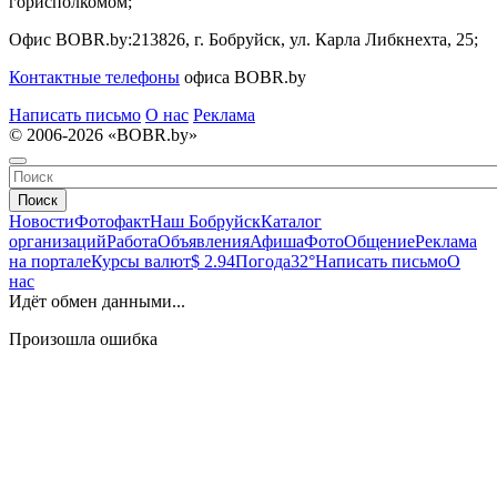
горисполкомом;
Офис BOBR.by:
213826, г. Бобруйск, ул. Карла Либкнехта, 25;
Контактные телефоны
офиса BOBR.by
Написать письмо
О нас
Реклама
© 2006-2026 «BOBR.by»
Поиск
Новости
Фотофакт
Наш Бобруйск
Каталог
организаций
Работа
Объявления
Афиша
Фото
Общение
Реклама
на портале
Курсы валют
$ 2.94
Погода
32°
Написать письмо
О
нас
Идёт обмен данными...
Произошла ошибка