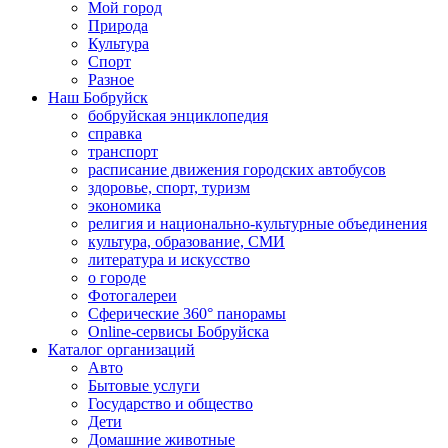
Мой город
Природа
Культура
Спорт
Разное
Наш Бобруйск
бобруйская энциклопедия
справка
транспорт
расписание движения городских автобусов
здоровье, спорт, туризм
экономика
религия и национально-культурные объединения
культура, образование, СМИ
литература и искусство
о городе
Фотогалереи
Сферические 360° панорамы
Online-сервисы Бобруйска
Каталог организаций
Авто
Бытовые услуги
Государство и общество
Дети
Домашние животные