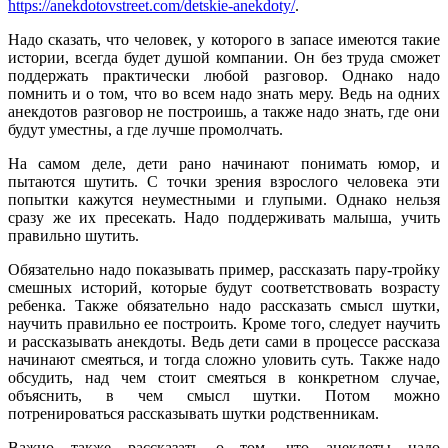
https://anekdotovstreet.com/detskie-anekdoty/
.
Надо сказать, что человек, у которого в запасе имеются такие
истории, всегда будет душой компании. Он без труда сможет
поддержать практически любой разговор. Однако надо
помнить и о том, что во всем надо знать меру. Ведь на одних
анекдотов разговор не построишь, а также надо знать, где они
будут уместны, а где лучше промолчать.
На самом деле, дети рано начинают понимать юмор, и
пытаются шутить. С точки зрения взрослого человека эти
попытки кажутся неуместными и глупыми. Однако нельзя
сразу же их пресекать. Надо поддерживать малыша, учить
правильно шутить.
Обязательно надо показывать пример, рассказать пару-тройку
смешных историй, которые будут соответствовать возрасту
ребенка. Также обязательно надо рассказать смысл шутки,
научить правильно ее построить. Кроме того, следует научить
и рассказывать анекдоты. Ведь дети сами в процессе рассказа
начинают смеяться, и тогда сложно уловить суть. Также надо
обсудить, над чем стоит смеяться в конкретном случае,
объяснить, в чем смысл шутки. Потом можно
потренироваться рассказывать шутки родственникам.
Важно также рассказать о том, что анекдоты надо