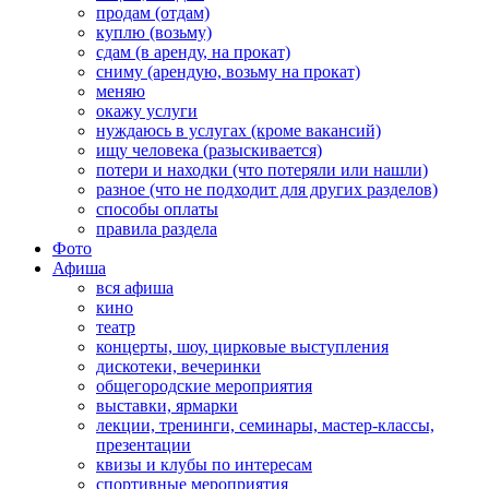
продам (отдам)
куплю (возьму)
сдам (в аренду, на прокат)
сниму (арендую, возьму на прокат)
меняю
окажу услуги
нуждаюсь в услугах (кроме вакансий)
ищу человека (разыскивается)
потери и находки (что потеряли или нашли)
разное (что не подходит для других разделов)
способы оплаты
правила раздела
Фото
Афиша
вся афиша
кино
театр
концерты, шоу, цирковые выступления
дискотеки, вечеринки
общегородские мероприятия
выставки, ярмарки
лекции, тренинги, семинары, мастер-классы,
презентации
квизы и клубы по интересам
спортивные мероприятия