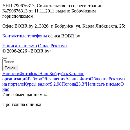
УНП 790676313, Свидетельство о госрегистрации
№790676313 от 11.11.2011 выдано Бобруйским
горисполкомом;
Офис BOBR.by:
213826, г. Бобруйск, ул. Карла Либкнехта, 25;
Контактные телефоны
офиса BOBR.by
Написать письмо
О нас
Реклама
© 2006-2026 «BOBR.by»
Поиск
Новости
Фотофакт
Наш Бобруйск
Каталог
организаций
Работа
Объявления
Афиша
Фото
Общение
Реклама
на портале
Курсы валют
$ 2.98
Погода
23.3°
Написать письмо
О
нас
Идёт обмен данными...
Произошла ошибка