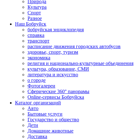
Природа
Культура
Спорт
Разное
Наш Бобруйск
бобруйская энциклопедия
справка
транспорт
расписание движения городских автобусов
здоровье, спорт, туризм
экономика
религия и национально-культурные объединения
культура, образование, СМИ
литература и искусство
о городе
Фотогалереи
Сферические 360° панорамы
Online-сервисы Бобруйска
Каталог организаций
Авто
Бытовые услуги
Государство и общество
Дети
Домашние животные
Доставка