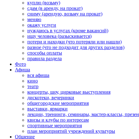
куплю (возьму)
сдам (в аренду, на прокат)
сниму (арендую, возьму на прокат)
меняю
окажу услуги
нуждаюсь в услугах (кроме вакансий)
ищу человека (разыскивается)
потери и находки (что потеряли или нашли)
разное (что не подходит для других разделов)
способы оплаты
правила раздела
Фото
Афиша
вся афиша
кино
театр
концерты, шоу, цирковые выступления
дискотеки, вечеринки
общегородские мероприятия
выставки, ярмарки
лекции, тренинги, семинары, мастер-классы, презе
квизы и клубы по интересам
спортивные мероприятия
план мероприятий учреждений культуры
Общение