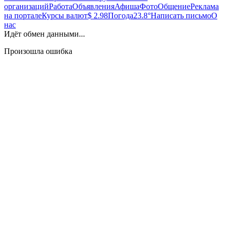
организаций
Работа
Объявления
Афиша
Фото
Общение
Реклама
на портале
Курсы валют
$ 2.98
Погода
23.8°
Написать письмо
О
нас
Идёт обмен данными...
Произошла ошибка