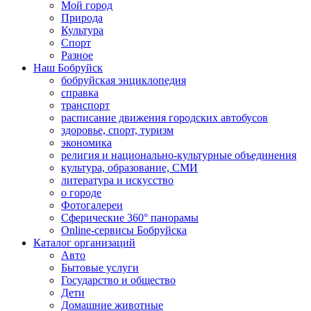
Мой город
Природа
Культура
Спорт
Разное
Наш Бобруйск
бобруйская энциклопедия
справка
транспорт
расписание движения городских автобусов
здоровье, спорт, туризм
экономика
религия и национально-культурные объединения
культура, образование, СМИ
литература и искусство
о городе
Фотогалереи
Сферические 360° панорамы
Online-сервисы Бобруйска
Каталог организаций
Авто
Бытовые услуги
Государство и общество
Дети
Домашние животные