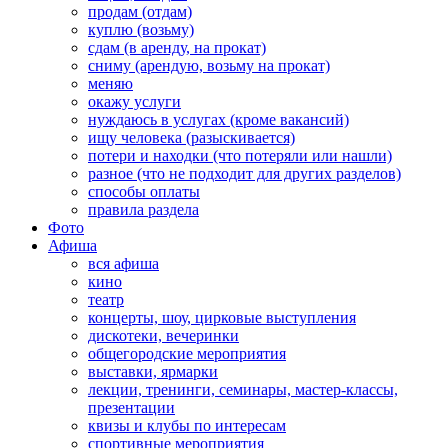
продам (отдам)
куплю (возьму)
сдам (в аренду, на прокат)
сниму (арендую, возьму на прокат)
меняю
окажу услуги
нуждаюсь в услугах (кроме вакансий)
ищу человека (разыскивается)
потери и находки (что потеряли или нашли)
разное (что не подходит для других разделов)
способы оплаты
правила раздела
Фото
Афиша
вся афиша
кино
театр
концерты, шоу, цирковые выступления
дискотеки, вечеринки
общегородские мероприятия
выставки, ярмарки
лекции, тренинги, семинары, мастер-классы,
презентации
квизы и клубы по интересам
спортивные мероприятия